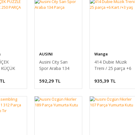
s
AUSINI
Wange
İÇEK
Ausini City Sarı
414 Dubie Müzik
 KÜÇÜK
Spor Araba 134
Treni / 25 parça +6
0 PARÇA
Parça
Kart /+3 yaş
 TL
592,29 TL
935,39 TL