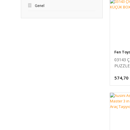
Genel
Fen Toy
03143 Ç
PUZZLE
BOX 25
574,70