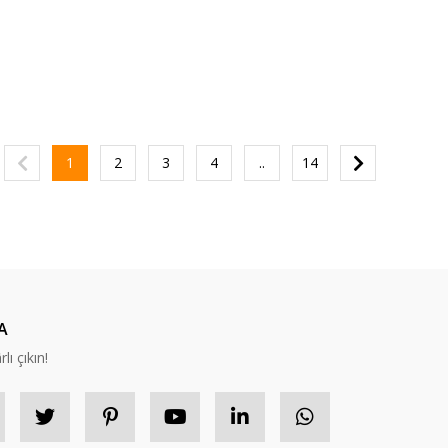
1
2
3
4
..
14
A
lı çıkın!