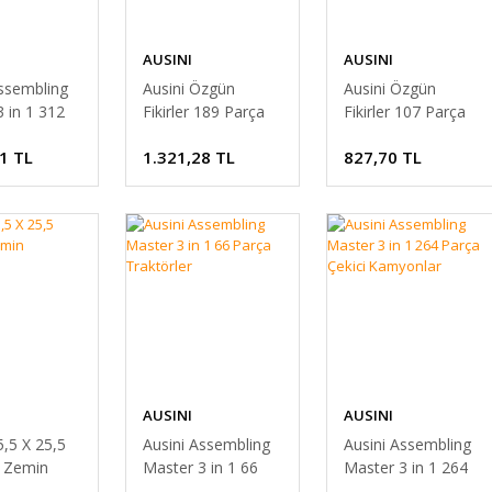
AUSINI
AUSINI
Assembling
Ausini Özgün
Ausini Özgün
 in 1 312
Fikirler 189 Parça
Fikirler 107 Parça
aç Taşıyıcı
Yumurta Kutu
Yumurta Kutu
1 TL
1.321,28 TL
827,70 TL
AUSINI
AUSINI
5,5 X 25,5
Ausini Assembling
Ausini Assembling
 Zemin
Master 3 in 1 66
Master 3 in 1 264
Parça Traktörler
Parça Çekici