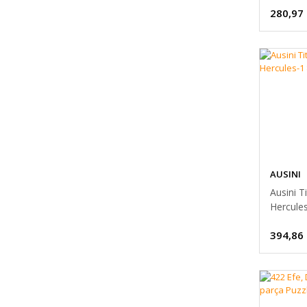
280,97
AUSINI
Ausini T
Hercule
Parça
394,86