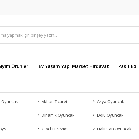
Giyim Ürünleri
Ev Yaşam Yapı Market Hırdavat
Pasif Edi
k Oyuncak
Akhan Ticaret
Asya Oyuncak
Dinamik Oyuncak
Dolu Oyuncak
oys
Giochi Preziosi
Halit Can Oyuncak