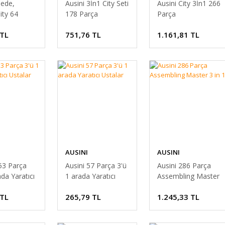
ede,
Ausini 3İn1 City Seti
Ausini City 3İn1 266
ity 64
178 Parça
Parça
 TL
751,76 TL
1.161,81 TL
AUSINI
AUSINI
53 Parça
Ausini 57 Parça 3'ü
Ausini 286 Parça
ada Yaratıcı
1 arada Yaratıcı
Assembling Master
Ustalar
3 in 1
 TL
265,79 TL
1.245,33 TL