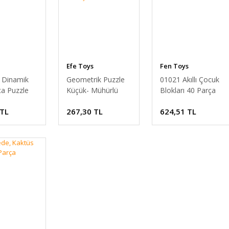
Efe Toys
Fen Toys
, Dinamik
Geometrik Puzzle
01021 Akıllı Çocuk
ça Puzzle
Küçük- Mühürlü
Blokları 40 Parça
Kutuda - 280 Parça
 TL
267,30 TL
624,51 TL