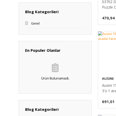
03702 D
Puzzle C
Blog Kategorileri
Parça
470,94
Genel
En Populer Olanlar
Ürün Bulunamadı.
AUSINI
Ausini 1
3'ü 1 ar
Ustalar
691,01
Blog Kategorileri