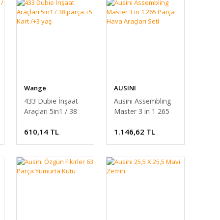
Wange
AUSINI
433 Dubie İnşaat
Ausini Assembling
Araçları 5in1 / 38
Master 3 in 1 265
parça +5 Kart /+3
Parça Hava Araçları
610,14 TL
1.146,62 TL
yaş
Seti