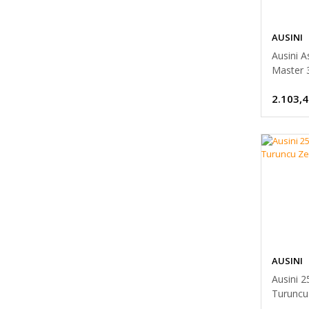
AUSINI
Ausini 
Master 3
Parça Ar
2.103,4
Tır
AUSINI
Ausini 2
Turuncu