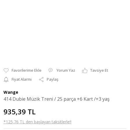
Yorum Yaz
Tavsiye Et
Fiyat Alarmı
Paylaş
Wange
414 Dubie Müzik Treni / 25 parça +6 Kart /+3 yaş
935,39 TL
*125,76 TL den başlayan taksitlerle!!