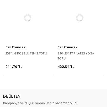
Can Oyuncak
Can Oyuncak
25841-8 POŞ 3LÜ TENİS TOPU
B30423117 PİLATES YOGA
TOPU
211,70 TL
422,34 TL
E-BÜLTEN
Kampanya ve duyurulardan ilk siz haberdar olun!