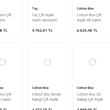
Taç
Cotton Box
ox Çift
Taç Çift Kişilik
Cotton Box Çift
aten
Saten Nevresim
Kişilik Elit Saten
m Takımı
Takımı Lionel
Nevresim Takımı
8 TL
4.762,01 TL
6.625,40 TL
acivert
Lacivert
Layana Pembe
Box
Cotton Box
Cotton Box
ox Çift
Cotton Box Brode
Cotton Box 3D
lit Saten
Nakışlı Çift Kişilik
Nakışlı Çift Kişilik
m Takımı
Saten Nevresim
Saten Nevresim
0 TL
4.472,15 TL
4.969,06 TL
int
Takımı Amaya Bej
Takımı Urian Bej