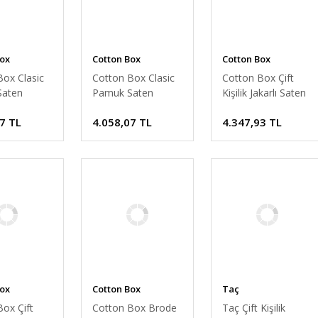
Box
Cotton Box
Cotton Box
Box Clasic
Cotton Box Clasic
Cotton Box Çift
Saten
Pamuk Saten
Kişilik Jakarlı Saten
m Takımı
Nevresim Takımı
Nevresim Takımı
7 TL
4.058,07 TL
4.347,93 TL
lik Mahur
Çift Kişilik Güher
Dama Siyah
Box
Cotton Box
Taç
ox Çift
Cotton Box Brode
Taç Çift Kişilik