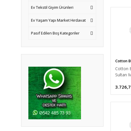
Ev Tekstil Giyim Ürünleri
Ev Yaşam Yapı Market Hırdavat
Pasif Edilen Boş Kategoriler
Cotton 
Cotton
Sultan 
Royal S
3.726,7
Nevresi
Çift Kişil