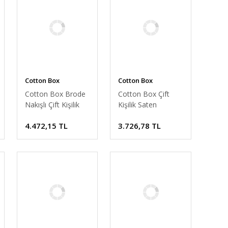
Cotton Box
Cotton Box
Cotton Box Brode
Cotton Box Çift
Nakışlı Çift Kişilik
Kişilik Saten
Saten Nevresim
Nevresim Takımı
4.472,15 TL
3.726,78 TL
Takımı Sheen Gri
Jadira Bej