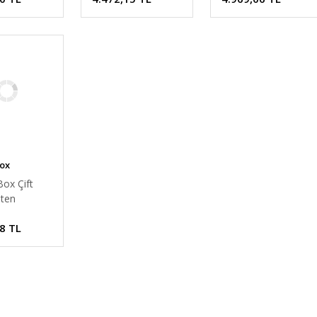
Box
ox Çift
aten
m Takımı
8 TL
ej