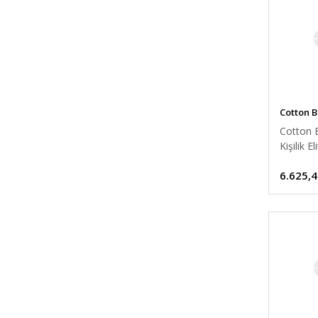
Cotton 
Cotton B
Kişilik E
Nevresi
6.625,4
Gules Kı