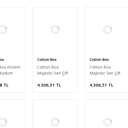
Box
Cotton Box
Cotton Box
 Box Kösem
Cotton Box
Cotton Box
Mürdüm
Majestic Seri Çift
Majestic Seri Çift
aten
Kişilik Nevresim
Kişilik Nevresim
8 TL
4.306,51 TL
4.306,51 TL
m Takımı
Takımı Delmor
Takımı Paola Gri
ik
Lacivert