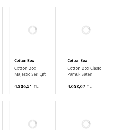
Cotton Box
Cotton Box
Cotton Box
Cotton Box Clasic
Majestic Seri Çift
Pamuk Saten
Kişilik Nevresim
Nevresim Takımı
4.306,51 TL
4.058,07 TL
Takımı İnes bej
Çift Kişilik Mehveş