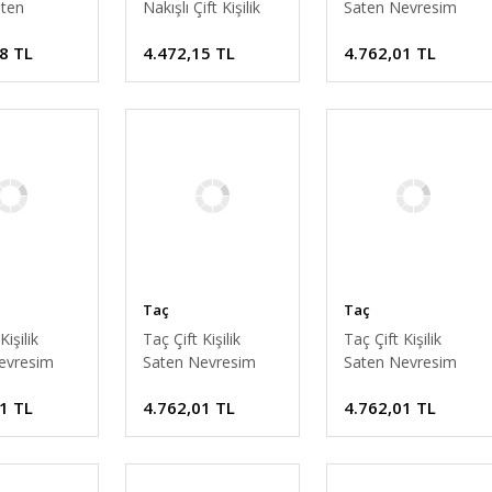
aten
Nakışlı Çift Kişilik
Saten Nevresim
m Takımı
Saten Nevresim
Takımı Sharon Gri
8 TL
4.472,15 TL
4.762,01 TL
old
Takımı Gloria Gold
Taç
Taç
Kişilik
Taç Çift Kişilik
Taç Çift Kişilik
evresim
Saten Nevresim
Saten Nevresim
Nova Yeşil
Takımı Florian
Takımı Selby Mor
1 TL
4.762,01 TL
4.762,01 TL
Lacivert