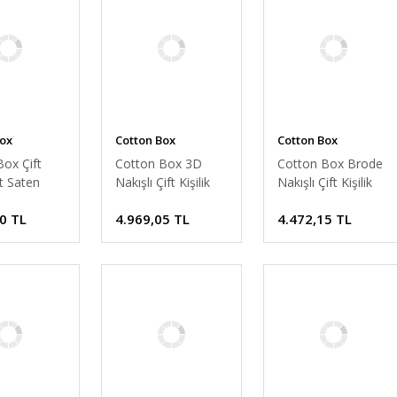
Box
Cotton Box
Cotton Box
ox Çift
Cotton Box 3D
Cotton Box Brode
lit Saten
Nakışlı Çift Kişilik
Nakışlı Çift Kişilik
m Takımı
Saten Nevresim
Saten Nevresim
0 TL
4.969,05 TL
4.472,15 TL
rmızı
Takımı Pure Ekru
Takımı Andy Yeşil