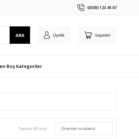
0(505) 123 45 67
ARA
Üyelik
Sepetim
len Boş Kategoriler
Toplam 90 ürün