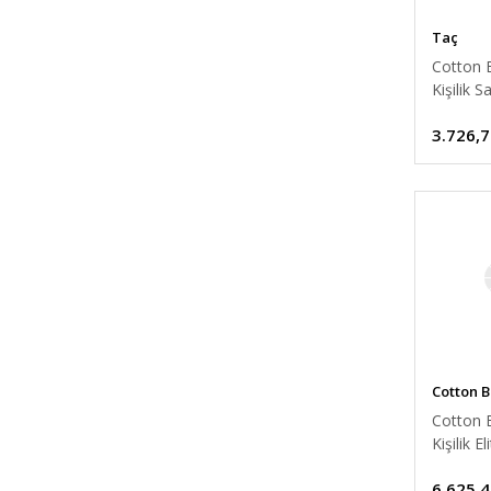
Taç
Cotton B
Kişilik S
Nevresi
3.726,7
Sarina L
Cotton 
Cotton B
Kişilik E
Nevresi
6.625,4
Vanko M