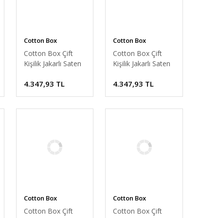
Cotton Box
Cotton Box
Cotton Box Çift
Cotton Box Çift
Kişilik Jakarlı Saten
Kişilik Jakarlı Saten
Nevresim Takımı
Nevresim Takımı
4.347,93 TL
4.347,93 TL
Leaf Buz Mavisi
Hexa Yeşil
Cotton Box
Cotton Box
Cotton Box Çift
Cotton Box Çift