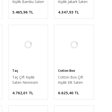
Kişilik Bambu Saten
Kişilik Jakarlı Saten
Nevresim Takımı
Nevresim Takımı
5.465,96 TL
4.347,93 TL
Mavi
Sante Petrol
Taç
Cotton Box
Taç Çift Kişilik
Cotton Box Çift
Saten Nevresim
Kişilik Elit Saten
Takımı Violet Haki
Nevresim Takımı
4.762,01 TL
6.625,40 TL
Stilla Mavi