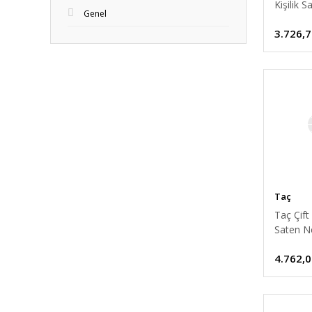
Kişilik S
Genel
Nevresi
3.726,7
Alvina G
Taç
Taç Çift 
Saten N
Takımı 
4.762,0