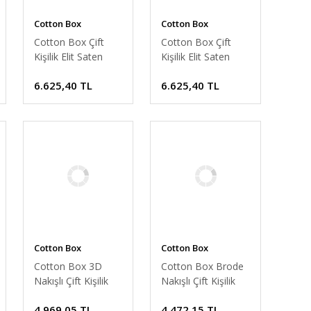
Cotton Box
Cotton Box
Cotton Box Çift
Cotton Box Çift
Kişilik Elit Saten
Kişilik Elit Saten
Nevresim Takımı
Nevresim Takımı
6.625,40 TL
6.625,40 TL
Melinda Pembe
Teresa Bej
Cotton Box
Cotton Box
Cotton Box 3D
Cotton Box Brode
Nakışlı Çift Kişilik
Nakışlı Çift Kişilik
Saten Nevresim
Saten Nevresim
4.969,05 TL
4.472,15 TL
Takımı Jolie Pembe
Takımı Niobe