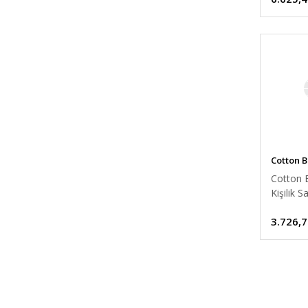
Cotton 
Cotton B
Kişilik S
Nevresi
3.726,7
Luster B