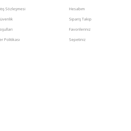
tış Sözleşmesi
Hesabım
Güvenlik
Sipariş Takip
oşullari
Favorileriniz
er Politikası
Sepetiniz