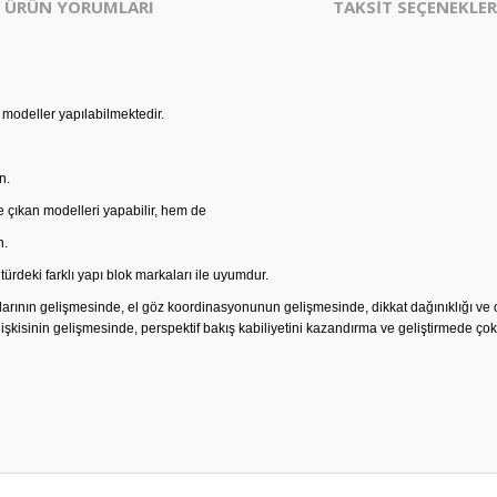
ÜRÜN YORUMLARI
TAKSİT SEÇENEKLER
modeller yapılabilmektedir.
n.
e çıkan modelleri yapabilir, hem de
n.
 türdeki farklı yapı blok markaları ile uyumdur.
ıklarının gelişmesinde, el göz koordinasyonunun gelişmesinde, dikkat dağınıklığı
isinin gelişmesinde, perspektif bakış kabiliyetini kazandırma ve geliştirmede çok et