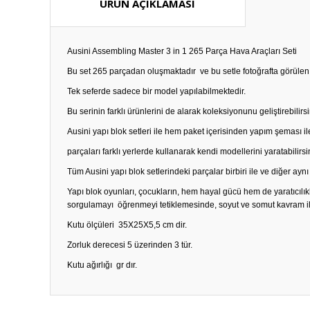
ÜRÜN AÇIKLAMASI
Ausini Assembling Master 3 in 1 265 Parça Hava Araçları Seti
Bu set 265 parçadan oluşmaktadır ve bu setle fotoğrafta görülen 
Tek seferde sadece bir model yapılabilmektedir.
Bu serinin farklı ürünlerini de alarak koleksiyonunu geliştirebilirsi
Ausini yapı blok setleri ile hem paket içerisinden yapım şeması il
parçaları farklı yerlerde kullanarak kendi modellerini yaratabilirsi
Tüm Ausini yapı blok setlerindeki parçalar birbiri ile ve diğer aynı
Yapı blok oyunları, çocukların, hem hayal gücü hem de yaratıcıl
sorgulamayı öğrenmeyi tetiklemesinde, soyut ve somut kavram ilişk
Kutu ölçüleri 35X25X5,5 cm dir.
Zorluk derecesi 5 üzerinden 3 tür.
Kutu ağırlığı gr dır.