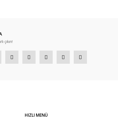
ıza iletebilirsiniz.
A
lı çıkın!
HIZLI MENÜ