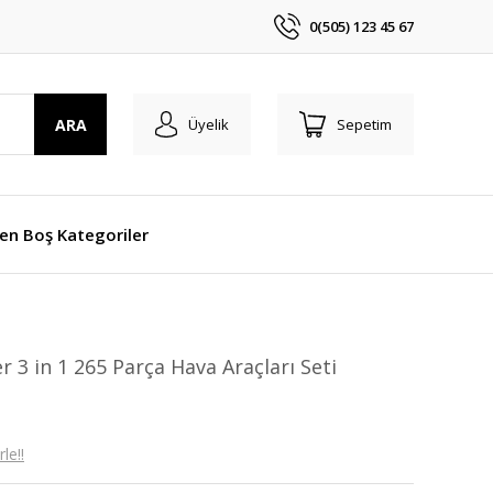
0(505) 123 45 67
ARA
Üyelik
Sepetim
len Boş Kategoriler
 3 in 1 265 Parça Hava Araçları Seti
le!!