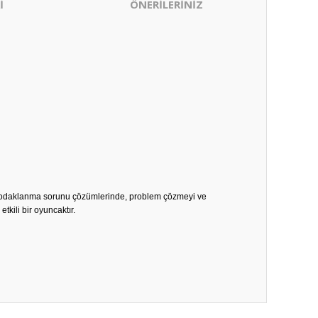
İ
ÖNERİLERİNİZ
 ve odaklanma sorunu çözümlerinde, problem çözmeyi ve
kili bir oyuncaktır.