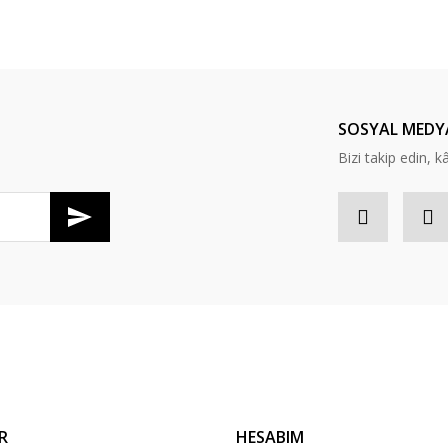
er konularda yetersiz gördüğünüz noktaları öneri formunu kullanarak tarafım
Bu ürüne ilk yorumu siz yapın!
Yorum Yaz
SOSYAL MEDY
Bizi takip edin, kâr
Gönder
R
HESABIM