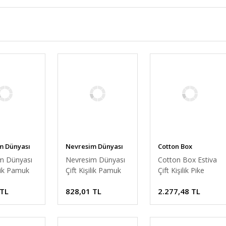
m Dünyası
Nevresim Dünyası
Cotton Box
m Dünyası
Nevresim Dünyası
Cotton Box Estiva
lik Pamuk
Çift Kişilik Pamuk
Çift Kişilik Pike
ek Pike
Tek Pike 200x260
Takımı Winsome
 TL
828,01 TL
2.277,48 TL
0
Lila