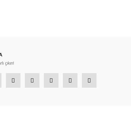
A
lı çıkın!