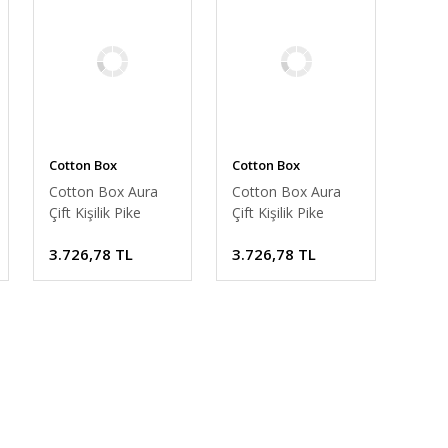
Cotton Box
Cotton Box
Cotton Box Aura
Cotton Box Aura
Çift Kişilik Pike
Çift Kişilik Pike
Takımı Pebble Mint
Takımı Pebble
3.726,78 TL
3.726,78 TL
İndigo