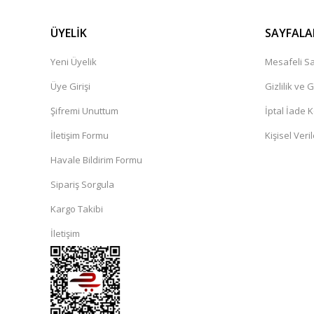
ÜYELİK
SAYFALA
Yeni Üyelik
Mesafeli Sa
Üye Girişi
Gizlilik ve 
Şifremi Unuttum
İptal İade K
İletişim Formu
Kişisel Veril
Havale Bildirim Formu
Sipariş Sorgula
Kargo Takibi
İletişim