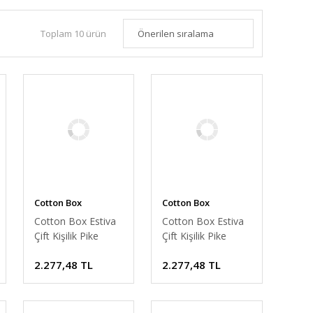
Toplam 10 ürün
Cotton Box
Cotton Box
Cotton Box Estiva
Cotton Box Estiva
Çift Kişilik Pike
Çift Kişilik Pike
Takımı Petal
Takımı Briar
2.277,48 TL
2.277,48 TL
Pembe
Somon