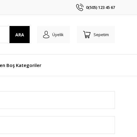
0(505) 123 45 67
ARA
Üyelik
Sepetim
len Boş Kategoriler