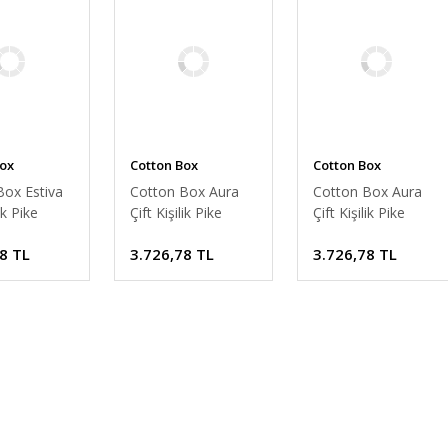
Box
Cotton Box
Cotton Box
Box Estiva
Cotton Box Aura
Cotton Box Aura
lik Pike
Çift Kişilik Pike
Çift Kişilik Pike
Twig Mint
Takımı Pebble
Takımı Pebble
8 TL
3.726,78 TL
3.726,78 TL
Hardal
Pembe