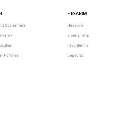
R
HESABIM
tış Sözleşmesi
Hesabım
Güvenlik
Sipariş Takip
oşullari
Favorileriniz
er Politikası
Sepetiniz