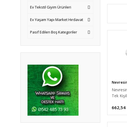
Ev Tekstil Giyim Ürünleri
Ev Yaşam Yapı Market Hırdavat
Pasif Edilen Boş Kategoriler
Nevresi
Nevresi
Tek Kişi
Beyaz T
662,54
160x24