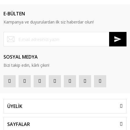
Sürpriz Oyuncaklar
E-BÜLTEN
Top
Kampanya ve duyurulardan ilk siz haberdar olun!
Uçak -Drone - Helikopter
Uzaktan Kumandalı Araçlar
Uzay Setleri
SOSYAL MEDYA
Yaş Günü ve Parti Malzemeleri
Bizi takip edin, kârlı çıkın!
Yazı Tahtaları
Zeka Küpü - Sabır küpü - 3D Küp
ÜYELİK
SAYFALAR