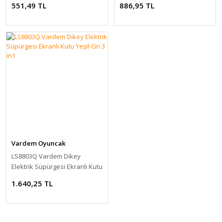
551,49 TL
886,95 TL
Oyuncak Tamir Setleri
Oyuncak Trenler
Oyuncak Yazar Kasa ve Market Arabaları
Peluşlar Oyuncaklar
Puzzle
Robotlar
Scooter - Kaykay - Paten
Vardem Oyuncak
Şişme Yataklar
LS8803Q Vardem Dikey
Elektrik Süpürgesi Ekranlı Kutu
Spor ve Aktivite Ürünleri
Yeşil-Gri 3 in1
1.640,25 TL
Su Tabancaları
Süpürge ve Temizlik Setleri