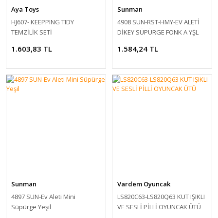
Aya Toys
Sunman
Oyuncak Doktor Setleri
HJ607- KEEPPING TIDY
4908 SUN-RST-HMY-EV ALETİ
TEMZİLİK SETİ
DİKEY SÜPÜRGE FONK A YŞL
Oyuncak Ev Aletleri - Çamaşır - Ütü -
SESLİ
Bulaşık - Küçük Mutfak Aletleri - Dikiş
1.603,83 TL
1.584,24 TL
Setleri
Oyuncak Güzellik ve Makyaj Setleri
Oyuncak Hayvanlar
Oyuncak Karakterler
Oyuncak Kuklalar
Oyuncak Mutfak Setleri
Oyuncak Müzik Aletleri
Sunman
Vardem Oyuncak
Oyuncak Otopark Setleri
4897 SUN-Ev Aleti Mini
LS820C63-LS820Q63 KUT IŞIKLI
Süpürge Yeşil
VE SESLİ PİLLİ OYUNCAK ÜTÜ
Oyuncak Silahlar