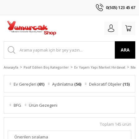
0(505) 123 45 67
ARA
Anasayfa
Pasif Edilen Boş Kategoriler
Ev Yaşam Yapı Market Hırdavat
Mark
Ev Gereçleri
(61)
Aydınlatma
(56)
Dekoratif Objeler
(15)
BFG
Ürün Gezegeni
Toplam 145 ürün