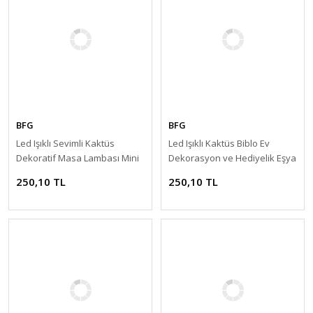
BFG
BFG
Led Işıklı Sevimli Kaktüs
Led Işıklı Kaktüs Biblo Ev
Dekoratif Masa Lambası Mini
Dekorasyon ve Hediyelik Eşya
Biblo Gece Lambası Gold
Led Aydınlatma
250,10 TL
250,10 TL