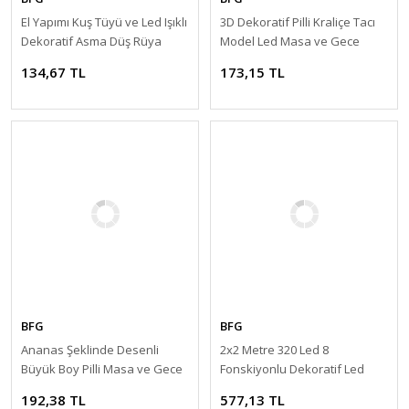
El Yapımı Kuş Tüyü ve Led Işıklı
3D Dekoratif Pilli Kraliçe Tacı
Dekoratif Asma Düş Rüya
Model Led Masa ve Gece
Kapanı
Lambası
134,67 TL
173,15 TL
BFG
BFG
Ananas Şeklinde Desenli
2x2 Metre 320 Led 8
Büyük Boy Pilli Masa ve Gece
Fonskiyonlu Dekoratif Led
Lambası
Günışığı Perde
192,38 TL
577,13 TL