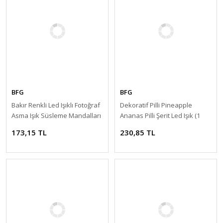
BFG
BFG
Bakır Renkli Led Işıklı Fotoğraf
Dekoratif Pilli Pineapple
Asma Işık Süsleme Mandalları
Ananas Pilli Şerit Led Işık (1
Metre)
173,15 TL
230,85 TL