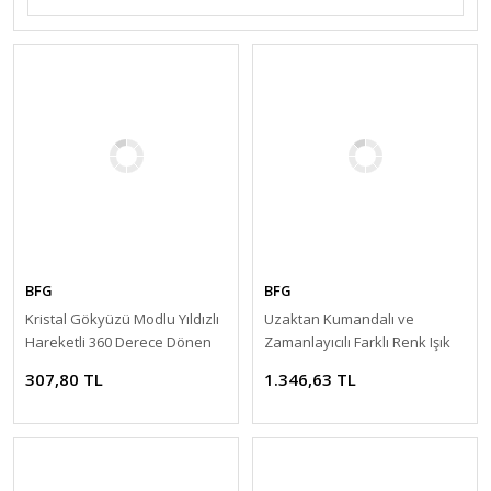
BFG
BFG
Kristal Gökyüzü Modlu Yıldızlı
Uzaktan Kumandalı ve
Hareketli 360 Derece Dönen
Zamanlayıcılı Farklı Renk Işık
Kristal Led Ampül
Modlu Astronot Projektör
307,80 TL
1.346,63 TL
Gece Lambası