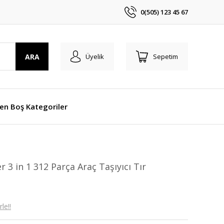
0(505) 123 45 67
ARA
Üyelik
Sepetim
len Boş Kategoriler
 3 in 1 312 Parça Araç Taşıyıcı Tır
le!!