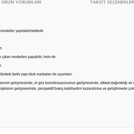
ÜRÜN YORUMLARI
TAKSİT SEÇENEKLER
modeller yapılabilmektedir.
n.
e çıkan modelleri yapabilir, hem de
n.
 türdeki farklı yapı blok markaları ile uyumdur.
ıklarının gelişmesinde, el göz koordinasyonunun gelişmesinde, dikkat dağınıklığı
isinin gelişmesinde, perspektif bakış kabiliyetini kazandırma ve geliştirmede çok et