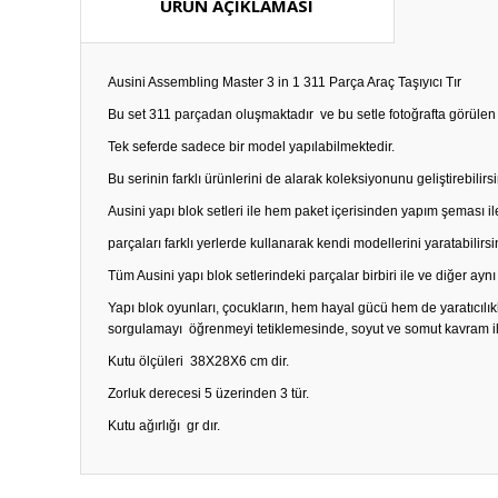
ÜRÜN AÇIKLAMASI
Ausini Assembling Master 3 in 1 311 Parça Araç Taşıyıcı Tır
Bu set 311 parçadan oluşmaktadır ve bu setle fotoğrafta görülen 
Tek seferde sadece bir model yapılabilmektedir.
Bu serinin farklı ürünlerini de alarak koleksiyonunu geliştirebilirsi
Ausini yapı blok setleri ile hem paket içerisinden yapım şeması il
parçaları farklı yerlerde kullanarak kendi modellerini yaratabilirsi
Tüm Ausini yapı blok setlerindeki parçalar birbiri ile ve diğer aynı
Yapı blok oyunları, çocukların, hem hayal gücü hem de yaratıcıl
sorgulamayı öğrenmeyi tetiklemesinde, soyut ve somut kavram ilişk
Kutu ölçüleri 38X28X6 cm dir.
Zorluk derecesi 5 üzerinden 3 tür.
Kutu ağırlığı gr dır.