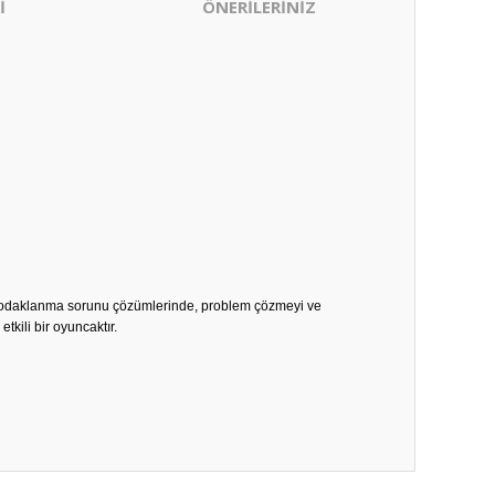
İ
ÖNERİLERİNİZ
 ve odaklanma sorunu çözümlerinde, problem çözmeyi ve
kili bir oyuncaktır.