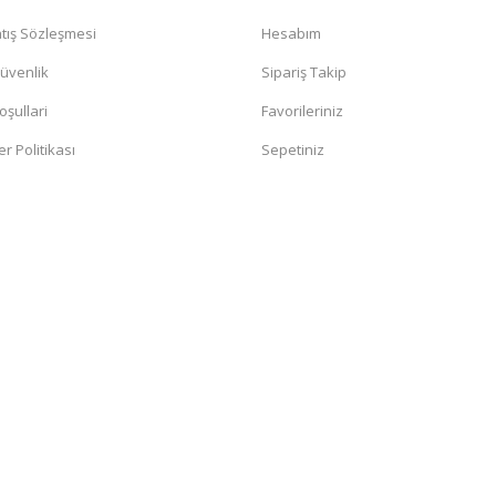
tış Sözleşmesi
Hesabım
Güvenlik
Sipariş Takip
oşullari
Favorileriniz
er Politikası
Sepetiniz