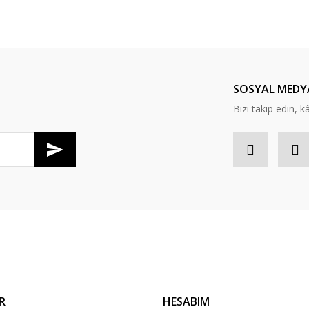
er konularda yetersiz gördüğünüz noktaları öneri formunu kullanarak tarafım
Bu ürüne ilk yorumu siz yapın!
Yorum Yaz
SOSYAL MEDY
Bizi takip edin, kâr
Gönder
R
HESABIM