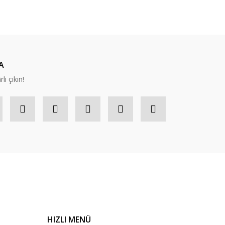
ıza iletebilirsiniz.
A
lı çıkın!
HIZLI MENÜ