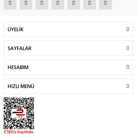
Oyuncak Tamir Setleri
Oyuncak Trenler
ÜYELİK
Oyuncak Yazar Kasa ve Market Arabaları
Peluşlar Oyuncaklar
SAYFALAR
Puzzle
HESABIM
Robotlar
Scooter - Kaykay - Paten
HIZLI MENÜ
Şişme Yataklar
Spor ve Aktivite Ürünleri
Su Tabancaları
Süpürge ve Temizlik Setleri