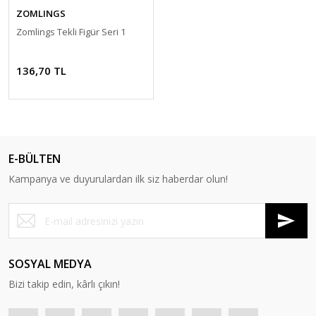
ZOMLINGS
Oyuncak Doktor Setleri
Zomlings Tekli Figür Seri 1
Oyuncak Ev Aletleri - Çamaşır - Ütü -
Bulaşık - Küçük Mutfak Aletleri - Dikiş
136,70 TL
Setleri
Oyuncak Güzellik ve Makyaj Setleri
Oyuncak Hayvanlar
E-BÜLTEN
Oyuncak Karakterler
Kampanya ve duyurulardan ilk siz haberdar olun!
Oyuncak Kuklalar
Oyuncak Mutfak Setleri
Oyuncak Müzik Aletleri
SOSYAL MEDYA
Oyuncak Otopark Setleri
Bizi takip edin, kârlı çıkın!
Oyuncak Silahlar