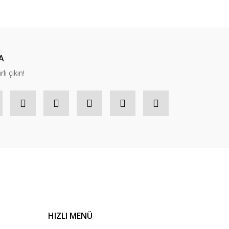
A
lı çıkın!
HIZLI MENÜ