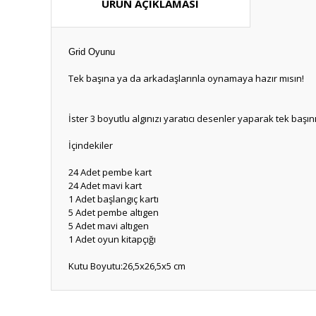
ÜRÜN AÇIKLAMASI
Grid Oyunu
Tek başına ya da arkadaşlarınla oynamaya hazır mısın!
İster 3 boyutlu algınızı yaratıcı desenler yaparak tek başın
İçindekiler
24 Adet pembe kart
24 Adet mavi kart
1 Adet başlangıç kartı
5 Adet pembe altıgen
5 Adet mavi altıgen
1 Adet oyun kitapçığı
Kutu Boyutu:26,5x26,5x5 cm
Bu ürünün fiyat bilgisi, resim, ürün açıklamalarında ve diğ