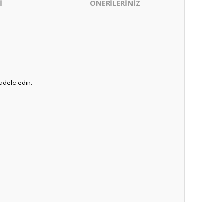
İ
ÖNERİLERİNİZ
cadele edin.
ıza iletebilirsiniz.