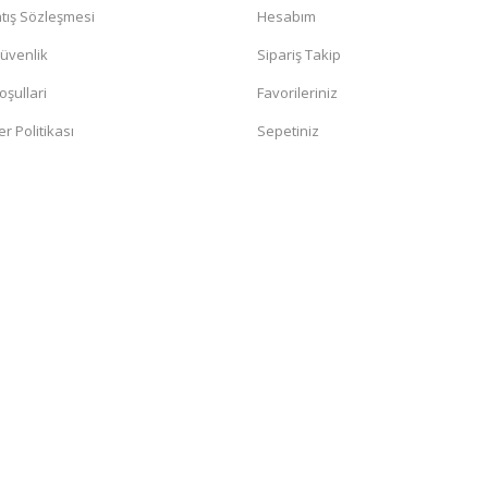
tış Sözleşmesi
Hesabım
Güvenlik
Sipariş Takip
oşullari
Favorileriniz
er Politikası
Sepetiniz