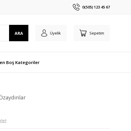
0(505) 123 45 67
ARA
Üyelik
Sepetim
len Boş Kategoriler
Özaydınlar
le!!