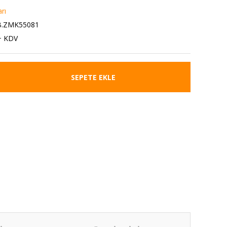
rı
B.ZMK55081
+ KDV
SEPETE EKLE