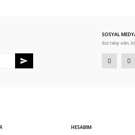
Bu ürüne ilk yorumu siz yapın!
Yorum Yaz
SOSYAL MEDY
Bizi takip edin, kâr
Gönder
R
HESABIM