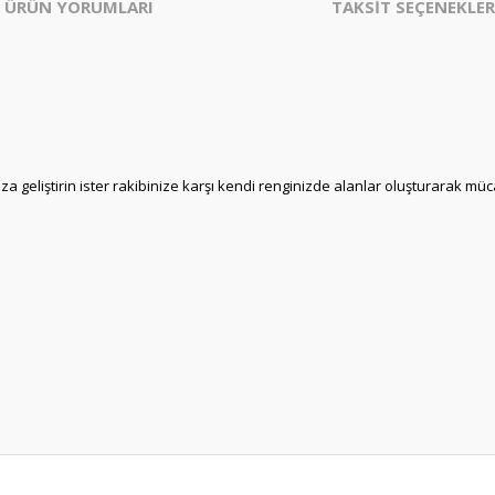
ÜRÜN YORUMLARI
TAKSİT SEÇENEKLER
ıza geliştirin ister rakibinize karşı kendi renginizde alanlar oluşturarak mü
er konularda yetersiz gördüğünüz noktaları öneri formunu kullanarak tarafım