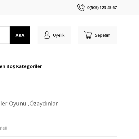
0(505) 123 45 67
ARA
Üyelik
Sepetim
len Boş Kategoriler
ler Oyunu ,Özaydınlar
le!!