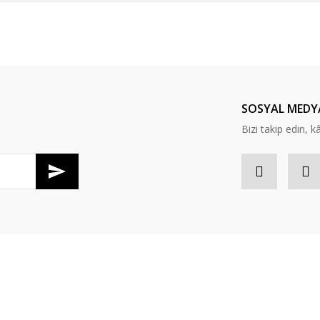
er konularda yetersiz gördüğünüz noktaları öneri formunu kullanarak tarafım
Bu ürüne ilk yorumu siz yapın!
Yorum Yaz
SOSYAL MEDY
Bizi takip edin, kâr
Gönder