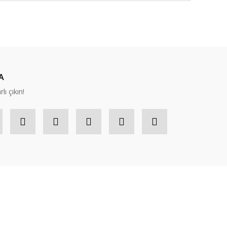
ıza iletebilirsiniz.
A
lı çıkın!