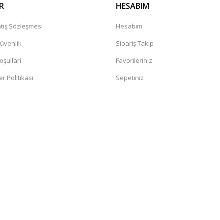
R
HESABIM
tış Sözleşmesi
Hesabım
Güvenlik
Sipariş Takip
oşullari
Favorileriniz
er Politikası
Sepetiniz