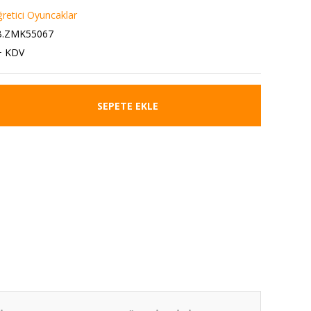
ğretici Oyuncaklar
B.ZMK55067
+ KDV
SEPETE EKLE