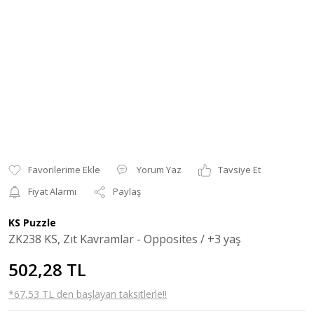
Yorum Yaz
Tavsiye Et
Fiyat Alarmı
Paylaş
KS Puzzle
ZK238 KS, Zıt Kavramlar - Opposites / +3 yaş
502,28 TL
*67,53 TL den başlayan taksitlerle!!