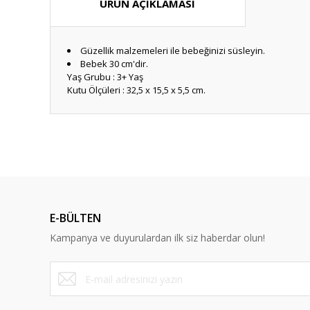
ÜRÜN AÇIKLAMASI
Güzellik malzemeleri ile bebeğinizi süsleyin.
Bebek 30 cm'dir.
Yaş Grubu : 3+ Yaş
Kutu Ölçüleri : 32,5 x 15,5 x 5,5 cm.
Bu ürünün fiyat bilgisi, resim, ürün açıklamalarında ve diğ
Görüş ve önerileriniz için teşekkür ederiz.
Ürün resmi kalitesiz, bozuk veya görüntülenemiyor.
Ürün açıklamasında eksik bilgiler bulunuyor.
E-BÜLTEN
Ürün bilgilerinde hatalar bulunuyor.
Kampanya ve duyurulardan ilk siz haberdar olun!
Ürün fiyatı diğer sitelerden daha pahalı.
Bu ürüne benzer farklı alternatifler olmalı.