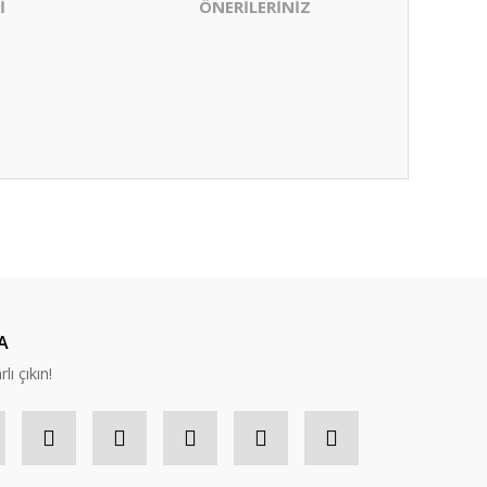
İ
ÖNERİLERİNİZ
ıza iletebilirsiniz.
A
lı çıkın!