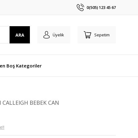
0(505) 123 45 67
ARA
Üyelik
Sepetim
len Boş Kategoriler
H CALLEIGH BEBEK CAN
e!!