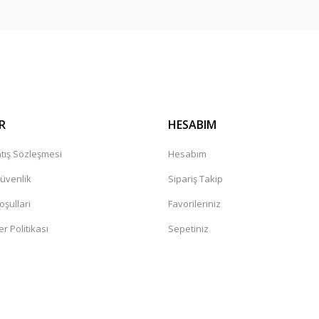
Gönder
R
HESABIM
tış Sözleşmesi
Hesabım
Güvenlik
Sipariş Takip
oşullari
Favorileriniz
er Politikası
Sepetiniz