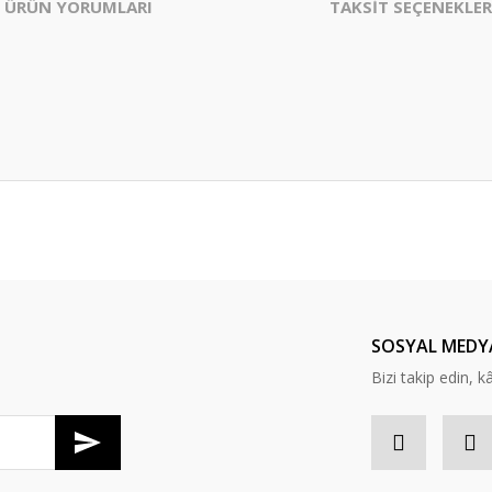
ÜRÜN YORUMLARI
TAKSİT SEÇENEKLER
er konularda yetersiz gördüğünüz noktaları öneri formunu kullanarak tarafım
Bu ürüne ilk yorumu siz yapın!
Yorum Yaz
SOSYAL MEDY
Bizi takip edin, kâr