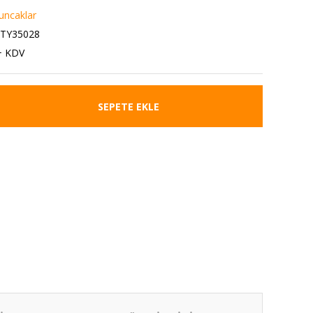
uncaklar
9TY35028
+ KDV
SEPETE EKLE