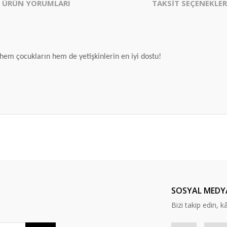
ÜRÜN YORUMLARI
TAKSİT SEÇENEKLER
 hem çocukların hem de yetişkinlerin en iyi dostu!
er konularda yetersiz gördüğünüz noktaları öneri formunu kullanarak tarafım
Bu ürüne ilk yorumu siz yapın!
Yorum Yaz
SOSYAL MEDY
Bizi takip edin, kâr