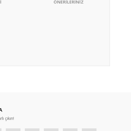
İ
ÖNERİLERİNİZ
ıza iletebilirsiniz.
A
lı çıkın!