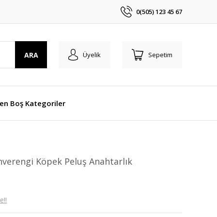
0(505) 123 45 67
ARA
Üyelik
Sepetim
len Boş Kategoriler
hverengi Köpek Peluş Anahtarlık
e!!