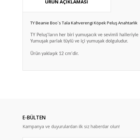
ÜRÜN AÇIKLAMASI
TY Beanie Boo´s Tala Kahverengi Köpek Peluş Anahtarlık
TY Peluş'ların her biri yumuşacık ve sevimli halleriyle
Yumuşak parlak tüylü ve içi yumuşak dolguludur.
Ürün yaklaşık 12 cm'dir.
Bu ürünün fiyat bilgisi, resim, ürün açıklamalarında ve diğ
Görüş ve önerileriniz için teşekkür ederiz.
Ürün resmi kalitesiz, bozuk veya görüntülenemiyor.
Ürün açıklamasında eksik bilgiler bulunuyor.
E-BÜLTEN
Ürün bilgilerinde hatalar bulunuyor.
Kampanya ve duyurulardan ilk siz haberdar olun!
Ürün fiyatı diğer sitelerden daha pahalı.
Bu ürüne benzer farklı alternatifler olmalı.