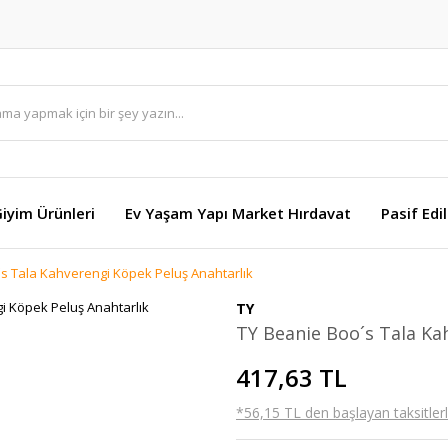
Giyim Ürünleri
Ev Yaşam Yapı Market Hırdavat
Pasif Edi
s Tala Kahverengi Köpek Peluş Anahtarlık
TY
TY Beanie Boo´s Tala Ka
417,63 TL
*56,15 TL den başlayan taksitlerl