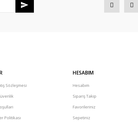
Gönder
R
HESABIM
tış Sözleşmesi
Hesabım
Güvenlik
Sipariş Takip
oşullari
Favorileriniz
er Politikası
Sepetiniz