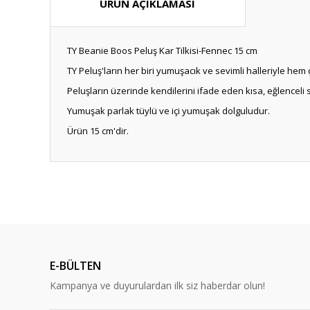
ÜRÜN AÇIKLAMASI
TY Beanie Boos Peluş Kar Tilkisi-Fennec 15 cm
TY Peluş'ların her biri yumuşacık ve sevimli halleriyle hem 
Peluşların üzerinde kendilerini ifade eden kısa, eğlenceli
Yumuşak parlak tüylü ve içi yumuşak dolguludur.
Ürün 15 cm'dir.
Bu ürünün fiyat bilgisi, resim, ürün açıklamalarında ve diğ
Görüş ve önerileriniz için teşekkür ederiz.
Ürün resmi kalitesiz, bozuk veya görüntülenemiyor.
Ürün açıklamasında eksik bilgiler bulunuyor.
E-BÜLTEN
Ürün bilgilerinde hatalar bulunuyor.
Kampanya ve duyurulardan ilk siz haberdar olun!
Ürün fiyatı diğer sitelerden daha pahalı.
Bu ürüne benzer farklı alternatifler olmalı.