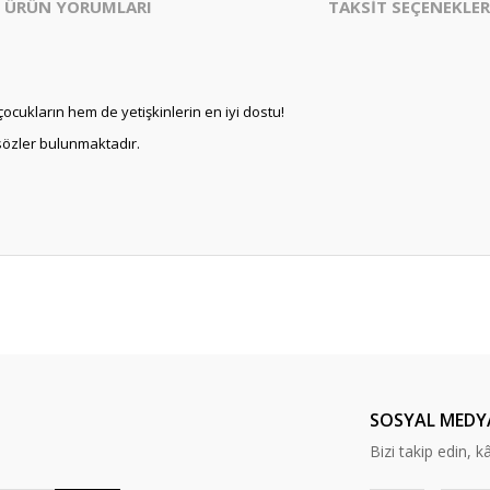
ÜRÜN YORUMLARI
TAKSİT SEÇENEKLER
çocukların hem de yetişkinlerin en iyi dostu!
 sözler bulunmaktadır.
er konularda yetersiz gördüğünüz noktaları öneri formunu kullanarak tarafım
Bu ürüne ilk yorumu siz yapın!
Yorum Yaz
SOSYAL MEDY
Bizi takip edin, kâr