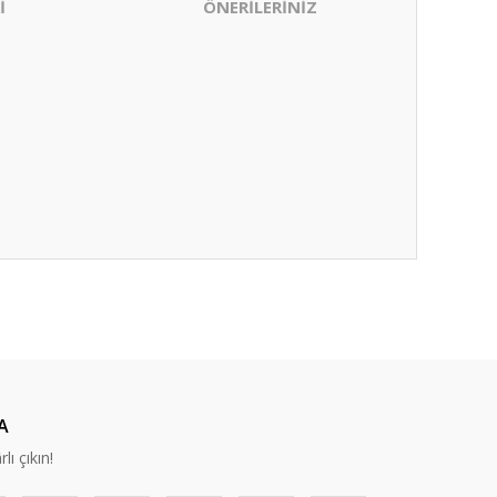
İ
ÖNERİLERİNİZ
ıza iletebilirsiniz.
A
lı çıkın!