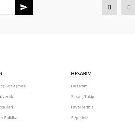
Gönder
R
HESABIM
tış Sözleşmesi
Hesabım
Güvenlik
Sipariş Takip
oşullari
Favorileriniz
er Politikası
Sepetiniz