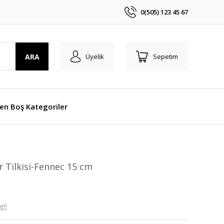
0(505) 123 45 67
ARA
Üyelik
Sepetim
len Boş Kategoriler
 Tilkisi-Fennec 15 cm
e!!