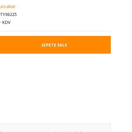
uncaklar
9TY36225
+ KDV
SEPETE EKLE