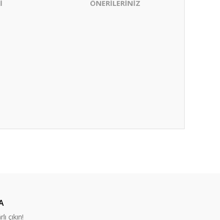
İ
ÖNERİLERİNİZ
ıza iletebilirsiniz.
A
lı çıkın!