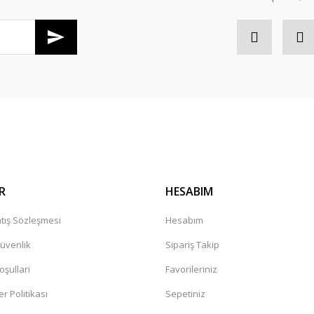
Gönder
R
HESABIM
tış Sözleşmesi
Hesabım
Güvenlik
Sipariş Takip
oşullari
Favorileriniz
er Politikası
Sepetiniz