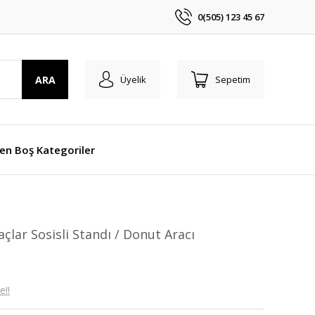
0(505) 123 45 67
ARA
Üyelik
Sepetim
len Boş Kategoriler
lar Sosisli Standı / Donut Aracı
e!!