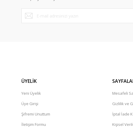
Ürün fiyatı diğer sitelerden daha pahalı.
Bu ürüne benzer farklı alternatifler olmalı.
ÜYELİK
SAYFALA
Yeni Üyelik
Mesafeli Sa
Üye Girişi
Gizlilik ve 
Şifremi Unuttum
İptal İade K
İletişim Formu
Kişisel Veril