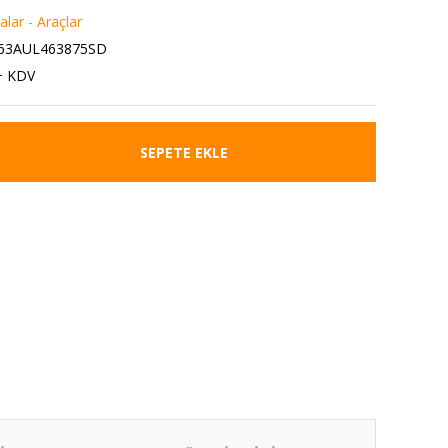
lar - Araçlar
63AUL463875SD
+ KDV
SEPETE EKLE