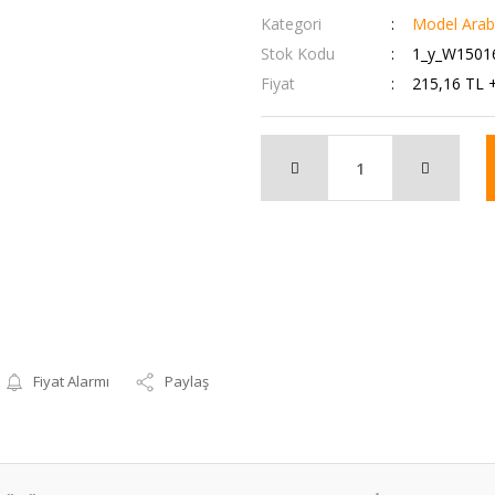
Kategori
Model Araba
Stok Kodu
1_y_W1501
Fiyat
215,16 TL 
Fiyat Alarmı
Paylaş