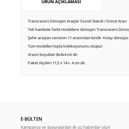
ÜRÜN AÇIKLAMASI
Transracers Dönüşen Araçlar Sosisli Standı / Donut Aracı
Tek hamlede farklı modellere dönüşen Transracers Dönüşe
Şehir araçları serisinin 11 aracından biridir. Kolay dönüşür
Tüm modelleri topla koleksiyonunu oluştur.
Aracın boyutları 8x4x4 cm dir.
Paket ölçüleri 11,5 x 14 x 4 cm dir.
Bu ürünün fiyat bilgisi, resim, ürün açıklamalarında ve diğ
Görüş ve önerileriniz için teşekkür ederiz.
Ürün resmi kalitesiz, bozuk veya görüntülenemiyor.
Ürün açıklamasında eksik bilgiler bulunuyor.
E-BÜLTEN
Ürün bilgilerinde hatalar bulunuyor.
Kampanya ve duyurulardan ilk siz haberdar olun!