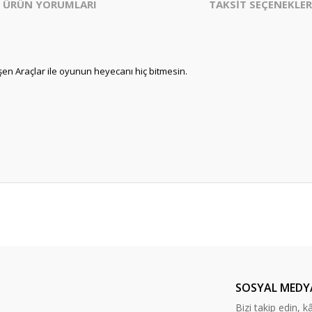
ÜRÜN YORUMLARI
TAKSİT SEÇENEKLER
n Araçlar ile oyunun heyecanı hiç bitmesin.
.
er konularda yetersiz gördüğünüz noktaları öneri formunu kullanarak tarafım
Bu ürüne ilk yorumu siz yapın!
Yorum Yaz
SOSYAL MEDY
Bizi takip edin, kâr