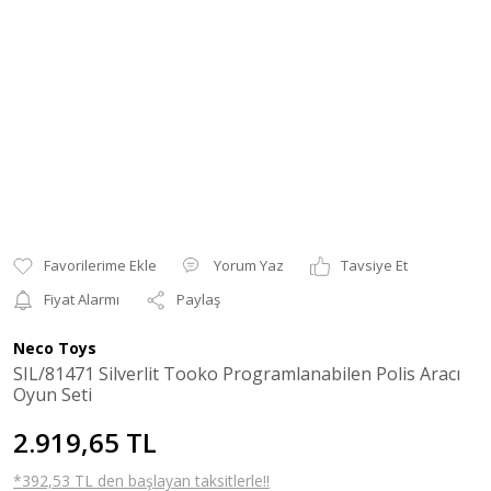
Yorum Yaz
Tavsiye Et
Fiyat Alarmı
Paylaş
Neco Toys
SIL/81471 Silverlit Tooko Programlanabilen Polis Aracı
Oyun Seti
2.919,65 TL
*392,53 TL den başlayan taksitlerle!!