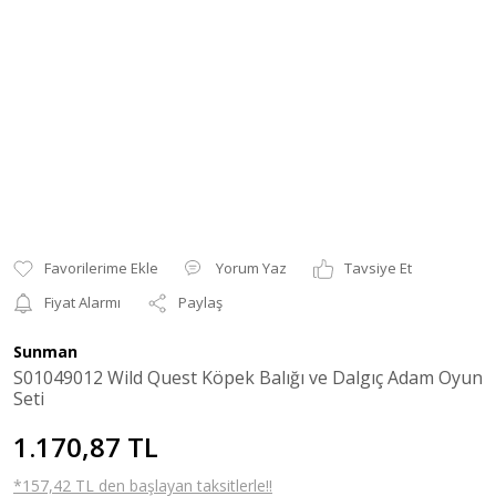
Yorum Yaz
Tavsiye Et
Fiyat Alarmı
Paylaş
Sunman
S01049012 Wild Quest Köpek Balığı ve Dalgıç Adam Oyun
Seti
1.170,87 TL
*157,42 TL den başlayan taksitlerle!!