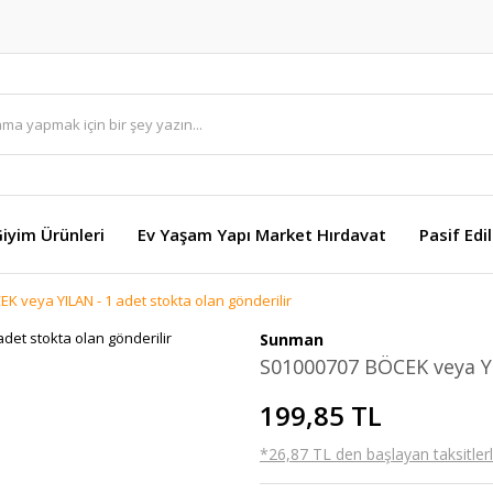
Giyim Ürünleri
Ev Yaşam Yapı Market Hırdavat
Pasif Edi
K veya YILAN - 1 adet stokta olan gönderilir
Sunman
S01000707 BÖCEK veya YI
199,85 TL
*26,87 TL den başlayan taksitlerl