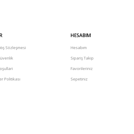
Gönder
R
HESABIM
tış Sözleşmesi
Hesabım
Güvenlik
Sipariş Takip
oşullari
Favorileriniz
er Politikası
Sepetiniz