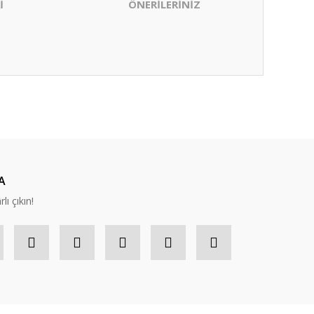
İ
ÖNERİLERİNİZ
ıza iletebilirsiniz.
A
lı çıkın!