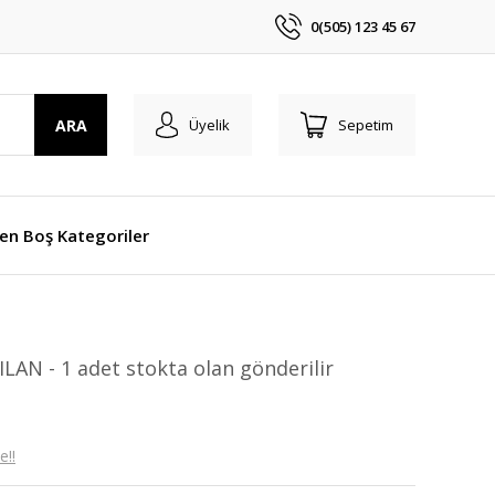
0(505) 123 45 67
ARA
Üyelik
Sepetim
len Boş Kategoriler
LAN - 1 adet stokta olan gönderilir
e!!