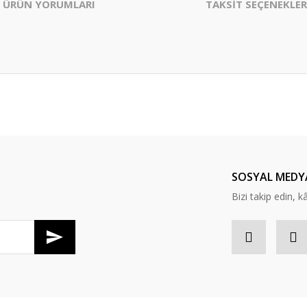
ÜRÜN YORUMLARI
TAKSİT SEÇENEKLER
er konularda yetersiz gördüğünüz noktaları öneri formunu kullanarak tarafım
Bu ürüne ilk yorumu siz yapın!
Yorum Yaz
SOSYAL MEDY
Bizi takip edin, kâr