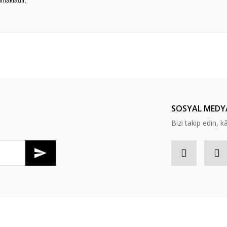
lmaktadır,
er konularda yetersiz gördüğünüz noktaları öneri formunu kullanarak tarafım
Bu ürüne ilk yorumu siz yapın!
Yorum Yaz
SOSYAL MEDY
Bizi takip edin, kâr
Gönder