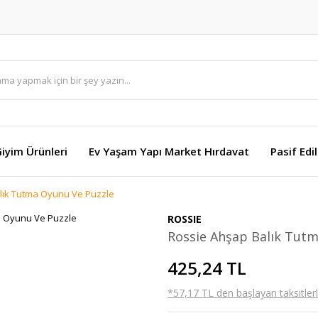
Giyim Ürünleri
Ev Yaşam Yapı Market Hırdavat
Pasif Edi
lık Tutma Oyunu Ve Puzzle
ROSSIE
Rossie Ahşap Balık Tut
425,24 TL
*57,17 TL den başlayan taksitlerl