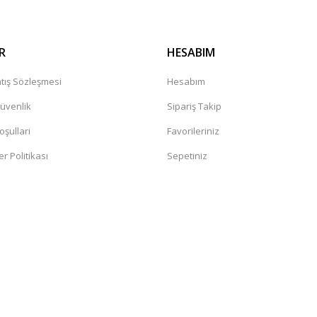
R
HESABIM
tış Sözleşmesi
Hesabım
Güvenlik
Sipariş Takip
oşullari
Favorileriniz
er Politikası
Sepetiniz