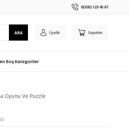
0(505) 123 45 67
ARA
Üyelik
Sepetim
len Boş Kategoriler
ma Oyunu Ve Puzzle
e!!