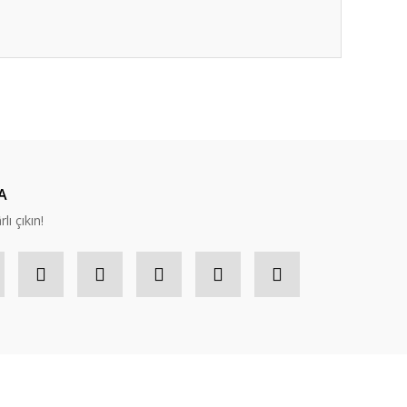
ıza iletebilirsiniz.
A
lı çıkın!