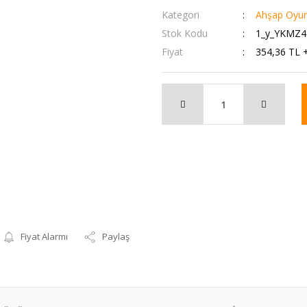
Kategori
Ahşap Oyun
Stok Kodu
1_y_YKMZ4
Fiyat
354,36 TL 
Fiyat Alarmı
Paylaş