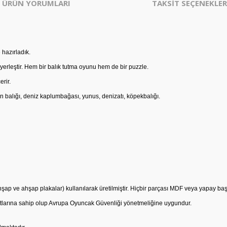
ÜRÜN YORUMLARI
TAKSİT SEÇENEKLER
 hazırladık.
ne yerleştir. Hem bir balık tutma oyunu hem de bir puzzle.
erir.
on balığı, deniz kaplumbağası, yunus, denizatı, köpekbalığı.
p ve ahşap plakalar) kullanılarak üretilmiştir. Hiçbir parçası MDF veya yapay 
tlarına sahip olup Avrupa Oyuncak Güvenliği yönetmeliğine uygundur.