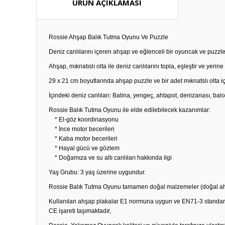
ÜRÜN AÇIKLAMASI
Rossie Ahşap Balık Tutma Oyunu Ve Puzzle
Deniz canlılarını içeren ahşap ve eğlenceli bir oyuncak ve puzzle
Ahşap, mıknatıslı olta ile deniz canlılarını topla, eşleştir ve yeri
29 x 21 cm boyutlarında ahşap puzzle ve bir adet mıknatslı olta iç
İçindeki deniz canlıları: Balina, yengeç, ahtapot, denizanası, bal
Rossie Balık Tutma Oyunu ile elde edilebilecek kazanımlar:
* El-göz koordinasyonu
* İnce motor becerileri
* Kaba motor becerileri
* Hayal gücü ve gözlem
* Doğamıza ve su altı canlıları hakkında ilgi
Yaş Grubu: 3 yaş üzerine uygundur.
Rossie Balık Tutma Oyunu tamamen doğal malzemeler (doğal ahşa
Kullanılan ahşap plakalar E1 normuna uygun ve EN71-3 standar
CE işareti taşımaktadır,