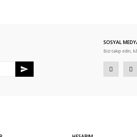
er konularda yetersiz gördüğünüz noktaları öneri formunu kullanarak tarafım
Bu ürüne ilk yorumu siz yapın!
Yorum Yaz
SOSYAL MEDY
Bizi takip edin, kâr
Gönder
R
HESABIM