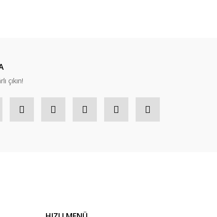
ıza iletebilirsiniz.
A
lı çıkın!
HIZLI MENÜ