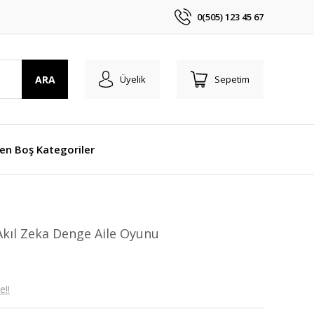
0(505) 123 45 67
ARA
Üyelik
Sepetim
len Boş Kategoriler
kıl Zeka Denge Aile Oyunu
e!!