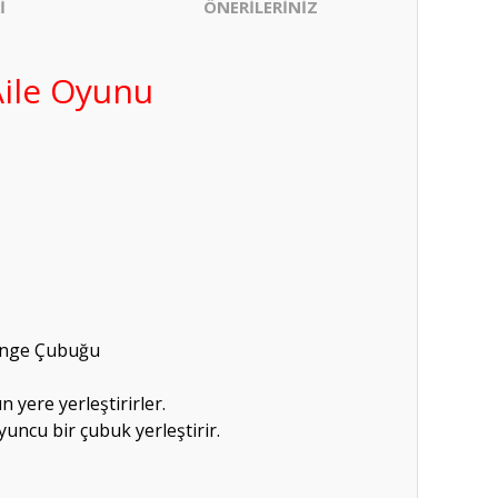
İ
ÖNERİLERİNİZ
Aile Oyunu
Denge Çubuğu
 yere yerleştirirler.
uncu bir çubuk yerleştirir.