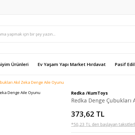
Giyim Ürünleri
Ev Yaşam Yapı Market Hırdavat
Pasif Edi
ukları Akıl Zeka Denge Aile Oyunu
Redka /KumToys
Redka Denge Çubukları A
373,62 TL
*50,23 TL den başlayan taksitlerl