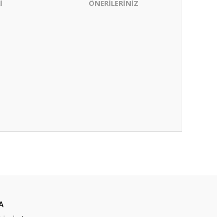
İ
ÖNERİLERİNİZ
ıza iletebilirsiniz.
A