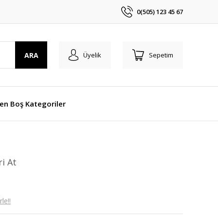
0(505) 123 45 67
ARA
Üyelik
Sepetim
len Boş Kategoriler
ri At
le!!