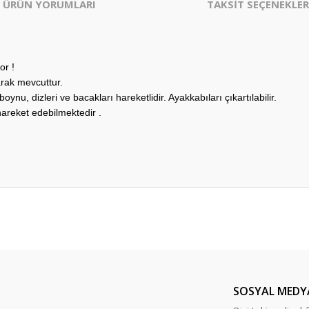
ÜRÜN YORUMLARI
TAKSİT SEÇENEKLER
or !
arak mevcuttur.
oynu, dizleri ve bacakları hareketlidir. Ayakkabıları çıkartılabilir.
hareket edebilmektedir .
er konularda yetersiz gördüğünüz noktaları öneri formunu kullanarak tarafım
Bu ürüne ilk yorumu siz yapın!
Yorum Yaz
SOSYAL MEDY