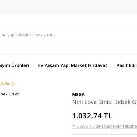
Giyim Ürünleri
Ev Yaşam Yapı Market Hırdavat
Pasif Edi
ek Gri At
MEGA
Nini Love Binici Bebek G
1.032,74 TL
*138,85 TL den başlayan taksitler