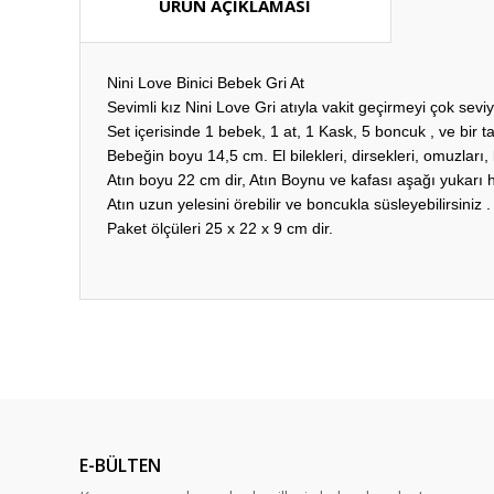
ÜRÜN AÇIKLAMASI
Nini Love Binici Bebek Gri At
Sevimli kız Nini Love Gri atıyla vakit geçirmeyi çok seviy
Set içerisinde 1 bebek, 1 at, 1 Kask, 5 boncuk , ve bir t
Bebeğin boyu 14,5 cm. El bilekleri, dirsekleri, omuzları, b
Atın boyu 22 cm dir, Atın Boynu ve kafası aşağı yukarı 
Atın uzun yelesini örebilir ve boncukla süsleyebilirsiniz .
Paket ölçüleri 25 x 22 x 9 cm dir.
Bu ürünün fiyat bilgisi, resim, ürün açıklamalarında ve diğ
Görüş ve önerileriniz için teşekkür ederiz.
Ürün resmi kalitesiz, bozuk veya görüntülenemiyor.
Ürün açıklamasında eksik bilgiler bulunuyor.
E-BÜLTEN
Ürün bilgilerinde hatalar bulunuyor.