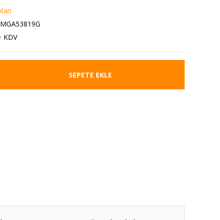
ları
1MGA53819G
+ KDV
SEPETE EKLE