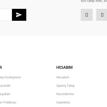
Bizi takip edin, kâr
Gönder
R
HESABIM
tış Sözleşmesi
Hesabım
Güvenlik
Sipariş Takip
oşullari
Favorileriniz
er Politikası
Sepetiniz