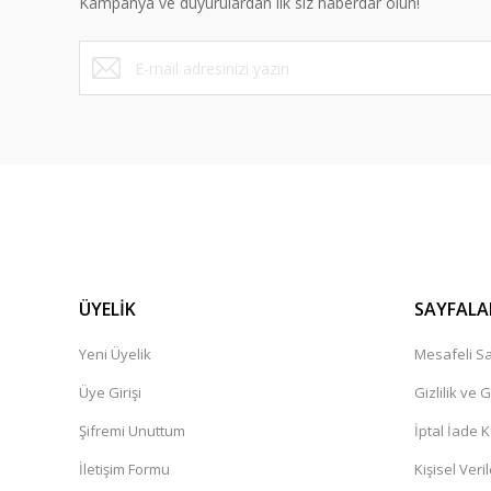
Kampanya ve duyurulardan ilk siz haberdar olun!
Ürün fiyatı diğer sitelerden daha pahalı.
Bu ürüne benzer farklı alternatifler olmalı.
ÜYELİK
SAYFALA
Yeni Üyelik
Mesafeli Sa
Üye Girişi
Gizlilik ve 
Şifremi Unuttum
İptal İade K
İletişim Formu
Kişisel Veril