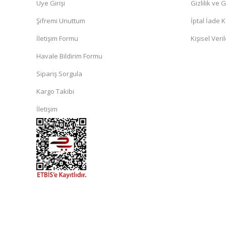
Üye Girişi
Gizlilik ve 
Şifremi Unuttum
İptal İade K
İletişim Formu
Kişisel Veril
Havale Bildirim Formu
Sipariş Sorgula
Kargo Takibi
İletişim