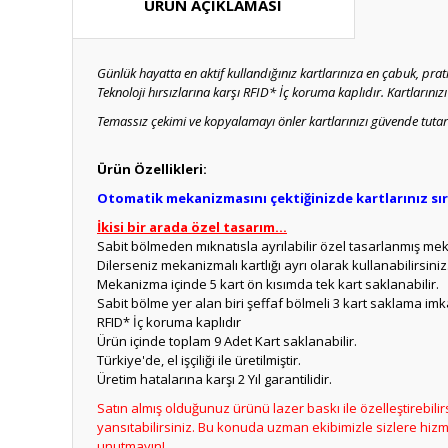
ÜRÜN AÇIKLAMASI
Günlük hayatta en aktif kullandığınız kartlarınıza en çabuk, prat
Teknoloji hırsızlarına karşı RFID* İç koruma kaplıdır. Kartlarınız
Temassız çekimi ve kopyalamayı önler kartlarınızı güvende tutar
Ürün Özellikleri:
Otomatik mekanizmasını çektiğinizde kartlarınız sıralı
İkisi bir arada özel tasarım...
Sabit bölmeden mıknatısla ayrılabilir özel tasarlanmış meka
Dilerseniz mekanizmalı kartlığı ayrı olarak kullanabilirsiniz
Mekanizma içinde 5 kart ön kısımda tek kart saklanabilir.
Sabit bölme yer alan biri şeffaf bölmeli 3 kart saklama imk
RFID* İç koruma kaplıdır
Ürün içinde toplam 9 Adet Kart saklanabilir.
Türkiye'de, el işçiliği ile üretilmiştir.
Üretim hatalarına karşı 2 Yıl garantilidir.
Satın almış olduğunuz ürünü lazer baskı ile özelleştirebilir
yansıtabilirsiniz. Bu konuda uzman ekibimizle sizlere hizmet 
unutmayın!