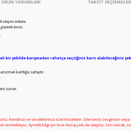
ÜRÜN YORUMLARI
TAKSİT SEÇENEKLER
ik ulaşım imkanı.
ı güvenle korur.
.
 bir şekilde karışmadan rahatça seçtiğiniz kartı alabileceğiniz şeki
nizmalı kartlığa sahiptir.
.
anı sunar.
siniz. Kendinizi ve sevdiklerinizi özel hissettirin. Dilerseniz sevginizin ve
vermekteyiz. Ayrıntılı bilgi için bize mesaj yolu ile ulaşınız. Son olarak, öze