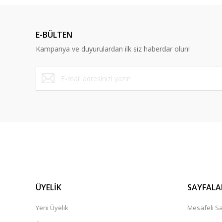
Ürün resmi kalitesiz, bozuk veya görüntülenemiyor.
Ürün açıklamasında eksik bilgiler bulunuyor.
E-BÜLTEN
Ürün bilgilerinde hatalar bulunuyor.
Kampanya ve duyurulardan ilk siz haberdar olun!
Ürün fiyatı diğer sitelerden daha pahalı.
Bu ürüne benzer farklı alternatifler olmalı.
ÜYELİK
SAYFALA
Yeni Üyelik
Mesafeli Sa