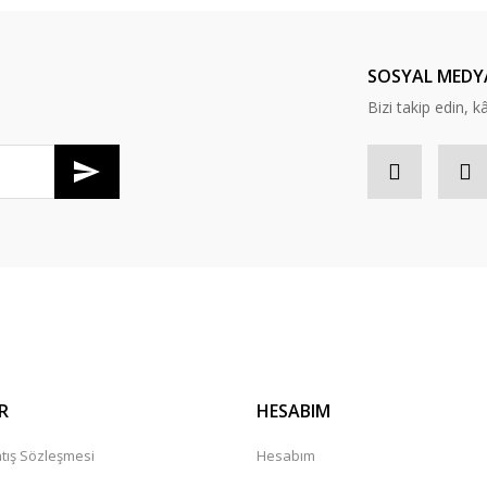
Yorum Yaz
SOSYAL MEDY
Bizi takip edin, kâr
Gönder
R
HESABIM
tış Sözleşmesi
Hesabım