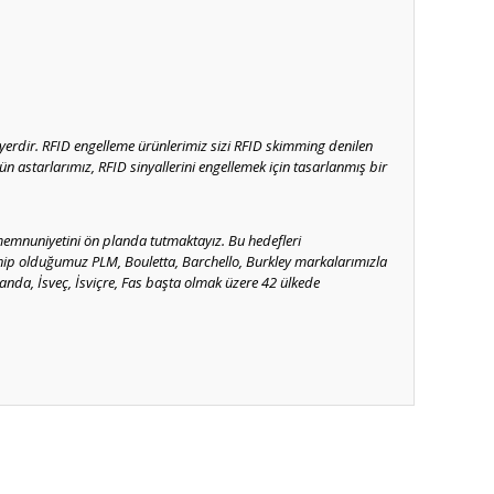
yerdir. RFID engelleme ürünlerimiz sizi RFID skimming denilen
ün astarlarımız, RFID sinyallerini engellemek için tasarlanmış bir
memnuniyetini ön planda tutmaktayız. Bu hedefleri
Sahip olduğumuz PLM, Bouletta, Barchello, Burkley markalarımızla
llanda, İsveç, İsviçre, Fas başta olmak üzere 42 ülkede
ıza iletebilirsiniz.