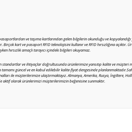
pasaportlardan ve taşıma kartlarından gelen bilgilerin okunduğu ve kopyalandığı 
 Birçok kart ve pasaport RFID teknolojisini kullanır ve RFID hırsızlığına açıktır. Ür
en hırsızlık amaçlı tarayıcı içindeki bilgileri okuyamaz.
standartlar ve ihtiyaçlar doğrultusunda ürünlerimize yansıtıp kalite ve müşteri 
in tamamı güncel ve en kabul edilebilir kalite-fiyat dengesinde planlanmaktadır.
analları ile müşterilerimize ulaştırmaktayız. Almanya, Amerika, Rusya, İngiltere, Ho
 aktif olarak ürünlerimizi müşterilerimizin beğenisine sunmaktır.
er konularda yetersiz gördüğünüz noktaları öneri formunu kullanarak tarafım
Bu ürüne ilk yorumu siz yapın!