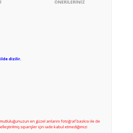
İ
ÖNERİLERİNİZ
lde dizilir.
ya mutluluğunuzun en güzel anlarını fotoğraf baskısı ile de
lleştirilmiş siparişler için iade kabul etmediğimizi