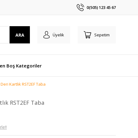
0(505) 123 45 67
ARA
Üyelik
Sepetim
len Boş Kategoriler
Deri Kartlık RST2EF Taba
tlık RST2EF Taba
le!!