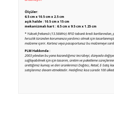
Ölçüler:
6.5 cm x 10.5 cm x 2.5 cm
açık halde : 10.5 cm x 15 cm
mekanizmalı kart : 6.5 cm x 9.5 cm x 1.25 cm
*
Yüksek frekanslı (13.56MHz) RFID tabanlı kredi kartlarından, 
hırsızlık türünden korumanıza yardımcı olmak için tasarlanmıştır.
malzeme içerir. Kartınız veya pasaportunuz bu malzemeye sarılıyk
PLM Hakkında :
2003 yılından bu yana kazandığımız tecrübeyi, dünyada değişen 
sağlayabilmek için için tasarım, üretim ve paketleme süreçlerin
ürettiğimiz kumaş ve deri ürünlerimizi Dağıtıcı, Retail, E-Satış k
satışlarımız devam etmektedir. Hedefimiz kısa sürede 100 ülkede
Bu ürünün fiyat bilgisi, resim, ürün açıklamalarında ve diğ
Görüş ve önerileriniz için teşekkür ederiz.