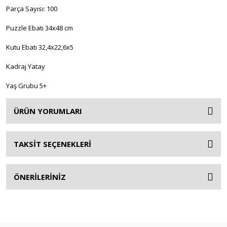
Parça Sayısı: 100
Oyuncak Doktor Setleri
Puzzle Ebatı 34x48 cm
Oyuncak Ev Aletleri - Çamaşır - Ütü -
Kutu Ebatı 32,4x22,6x5
Bulaşık - Küçük Mutfak Aletleri - Dikiş
Setleri
Kadraj Yatay
Oyuncak Güzellik ve Makyaj Setleri
Yaş Grubu 5+
Oyuncak Hayvanlar
ÜRÜN YORUMLARI
Oyuncak Karakterler
Oyuncak Kuklalar
TAKSİT SEÇENEKLERİ
Oyuncak Mutfak Setleri
ÖNERİLERİNİZ
Oyuncak Müzik Aletleri
Oyuncak Otopark Setleri
Oyuncak Silahlar