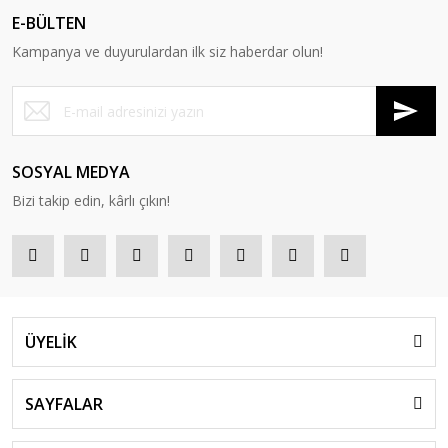
E-BÜLTEN
Oyuncak Tamir Setleri
Kampanya ve duyurulardan ilk siz haberdar olun!
Oyuncak Trenler
Oyuncak Yazar Kasa ve Market Arabaları
Peluşlar Oyuncaklar
SOSYAL MEDYA
Puzzle
Bizi takip edin, kârlı çıkın!
Robotlar
Scooter - Kaykay - Paten
Şişme Yataklar
ÜYELİK
Spor ve Aktivite Ürünleri
Su Tabancaları
SAYFALAR
Süpürge ve Temizlik Setleri