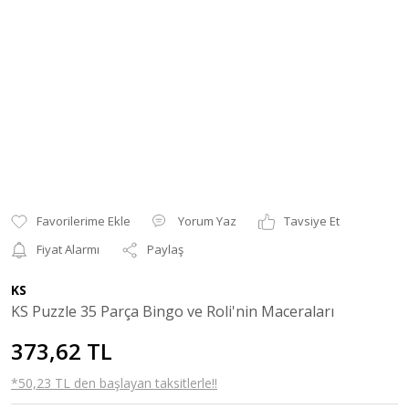
Yorum Yaz
Tavsiye Et
Fiyat Alarmı
Paylaş
KS
KS Puzzle 35 Parça Bingo ve Roli'nin Maceraları
373,62 TL
*50,23 TL den başlayan taksitlerle!!