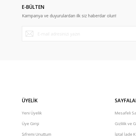
Ürün açıklamasında eksik bilgiler bulunuyor.
E-BÜLTEN
Ürün bilgilerinde hatalar bulunuyor.
Kampanya ve duyurulardan ilk siz haberdar olun!
Ürün fiyatı diğer sitelerden daha pahalı.
Bu ürüne benzer farklı alternatifler olmalı.
ÜYELİK
SAYFALA
Yeni Üyelik
Mesafeli Sa
Üye Girişi
Gizlilik ve 
Şifremi Unuttum
İptal İade K