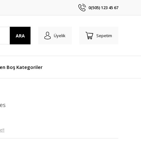
0(505) 123 45 67
ARA
Üyelik
Sepetim
len Boş Kategoriler
nes
e!!