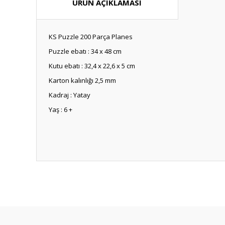
ÜRÜN AÇIKLAMASI
KS Puzzle 200 Parça Planes
Puzzle ebatı : 34 x 48 cm
Kutu ebatı : 32,4 x 22,6 x 5 cm
Karton kalınlığı 2,5 mm
Kadraj : Yatay
Yaş : 6 +
Bu ürünün fiyat bilgisi, resim, ürün açıklamalarında ve diğ
Görüş ve önerileriniz için teşekkür ederiz.
Ürün resmi kalitesiz, bozuk veya görüntülenemiyor.