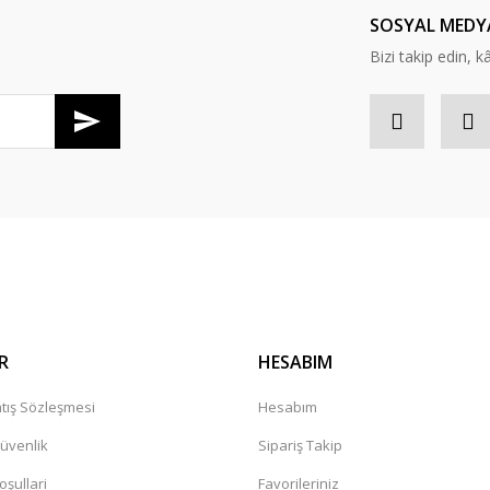
SOSYAL MEDY
Bizi takip edin, kâr
Gönder
R
HESABIM
tış Sözleşmesi
Hesabım
Güvenlik
Sipariş Takip
oşullari
Favorileriniz