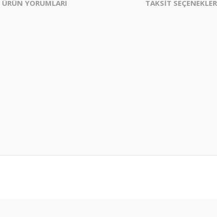
ÜRÜN YORUMLARI
TAKSİT SEÇENEKLER
er konularda yetersiz gördüğünüz noktaları öneri formunu kullanarak tarafım
Bu ürüne ilk yorumu siz yapın!
Yorum Yaz