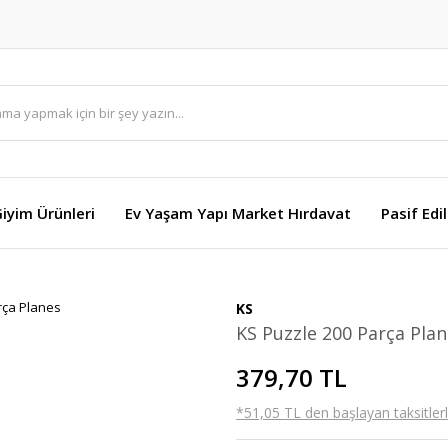
Giyim Ürünleri
Ev Yaşam Yapı Market Hırdavat
Pasif Edi
KS
KS Puzzle 200 Parça Pla
379,70 TL
*51,05 TL den başlayan taksitlerl