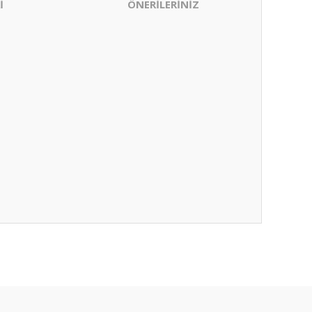
İ
ÖNERİLERİNİZ
ıza iletebilirsiniz.