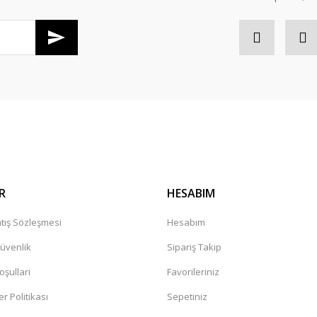
Gönder
R
HESABIM
tış Sözleşmesi
Hesabım
Güvenlik
Sipariş Takip
oşullari
Favorileriniz
er Politikası
Sepetiniz