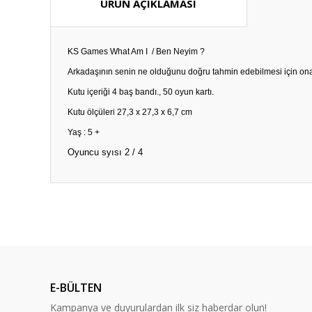
ÜRÜN AÇIKLAMASI
KS Games What Am I / Ben Neyim ?
Arkadaşının senin ne olduğunu doğru tahmin edebilmesi için ona 
Kutu içeriği 4 baş bandı., 50 oyun kartı.
Kutu ölçüleri 27,3 x 27,3 x 6,7 cm
Yaş : 5 +
Oyuncu syısı 2 / 4
Bu ürünün fiyat bilgisi, resim, ürün açıklamalarında ve diğ
Görüş ve önerileriniz için teşekkür ederiz.
Ürün resmi kalitesiz, bozuk veya görüntülenemiyor.
Ürün açıklamasında eksik bilgiler bulunuyor.
E-BÜLTEN
Ürün bilgilerinde hatalar bulunuyor.
Kampanya ve duyurulardan ilk siz haberdar olun!