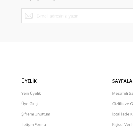
Ürün fiyatı diğer sitelerden daha pahalı.
Bu ürüne benzer farklı alternatifler olmalı.
ÜYELİK
SAYFALA
Yeni Üyelik
Mesafeli Sa
Üye Girişi
Gizlilik ve 
Şifremi Unuttum
İptal İade K
İletişim Formu
Kişisel Veril