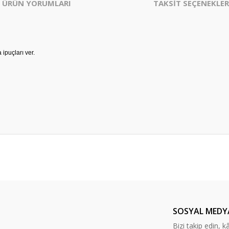
ÜRÜN YORUMLARI
TAKSİT SEÇENEKLER
ipuçları ver.
er konularda yetersiz gördüğünüz noktaları öneri formunu kullanarak tarafım
Bu ürüne ilk yorumu siz yapın!
Yorum Yaz
SOSYAL MEDY
Bizi takip edin, kâr