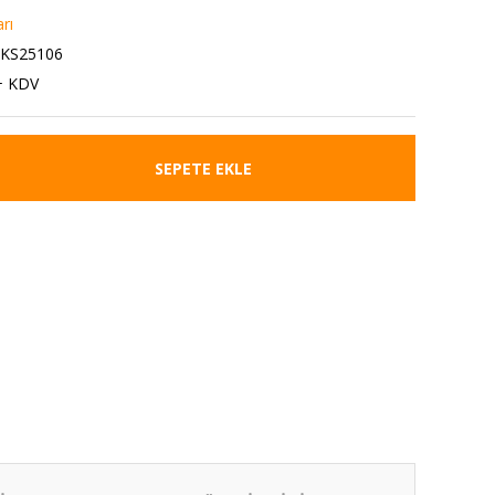
rı
1KS25106
+ KDV
SEPETE EKLE