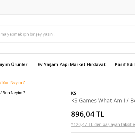
Giyim Ürünleri
Ev Yaşam Yapı Market Hırdavat
Pasif Edi
/ Ben Neyim ?
KS
KS Games What Am I / B
896,04 TL
*120,47 TL den başlayan taksitler