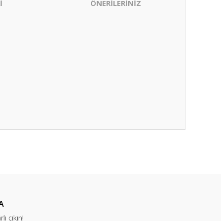
İ
ÖNERİLERİNİZ
ıza iletebilirsiniz.
A
lı çıkın!