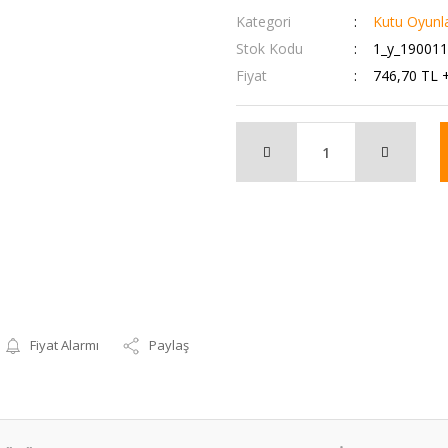
Kategori
Kutu Oyunla
Stok Kodu
1_y_19001
Fiyat
746,70 TL 
Fiyat Alarmı
Paylaş