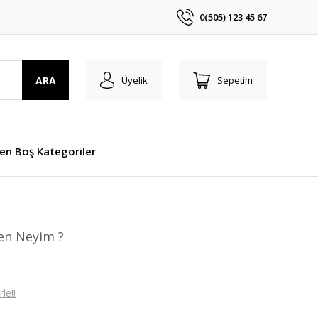
0(505) 123 45 67
ARA
Üyelik
Sepetim
len Boş Kategoriler
en Neyim ?
le!!