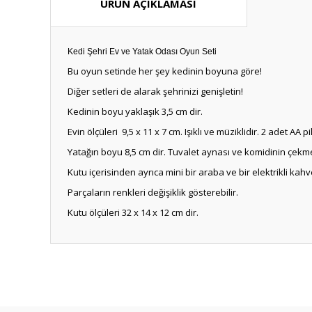
ÜRÜN AÇIKLAMASI
Kedi Şehri Ev ve Yatak Odası Oyun Seti
Bu oyun setinde her şey kedinin boyuna göre!
Diğer setleri de alarak şehrinizi genişletin!
Kedinin boyu yaklaşık 3,5 cm dir.
Evin ölçüleri 9,5 x 11 x 7 cm. Işıklı ve müziklidir. 2 adet AA pil i
Yatağın boyu 8,5 cm dir. Tuvalet aynası ve komidinin çekme
Kutu içerisinden ayrıca mini bir araba ve bir elektrikli kahv
Parçaların renkleri değişiklik gösterebilir.
Kutu ölçüleri 32 x 14 x 12 cm dir.
Bu ürünün fiyat bilgisi, resim, ürün açıklamalarında ve diğ
Görüş ve önerileriniz için teşekkür ederiz.