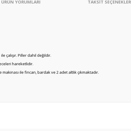
ÜRÜN YORUMLARI
TAKSİT SEÇENEKLER
le çalışır. Piller dahil değildir.
celeri hareketlidir.
e makinası ile fincan, bardak ve 2 adet altlık çıkmaktadır.
er konularda yetersiz gördüğünüz noktaları öneri formunu kullanarak tarafım
Bu ürüne ilk yorumu siz yapın!