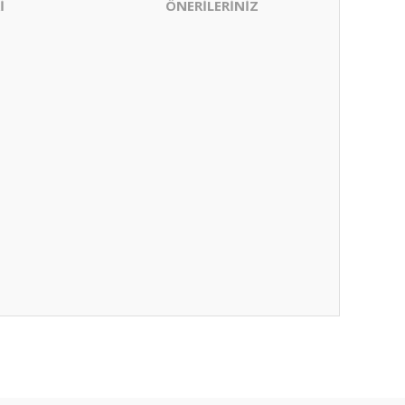
İ
ÖNERİLERİNİZ
ıza iletebilirsiniz.