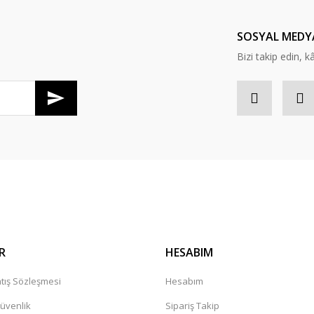
Yorum Yaz
SOSYAL MEDY
Bizi takip edin, kâr
Gönder
R
HESABIM
tış Sözleşmesi
Hesabım
Güvenlik
Sipariş Takip