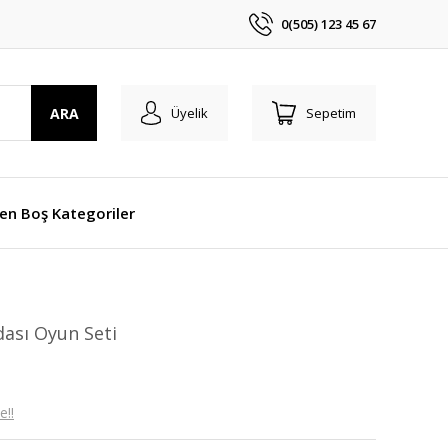
0(505) 123 45 67
ARA
Üyelik
Sepetim
len Boş Kategoriler
dası Oyun Seti
e!!