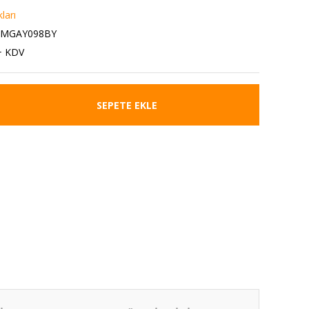
ları
1MGAY098BY
+ KDV
SEPETE EKLE