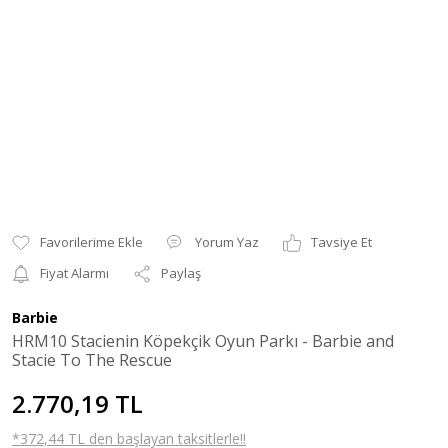
Yorum Yaz
Tavsiye Et
Fiyat Alarmı
Paylaş
Barbie
HRM10 Stacienin Köpekçik Oyun Parkı - Barbie and
Stacie To The Rescue
2.770,19 TL
*372,44 TL den başlayan taksitlerle!!