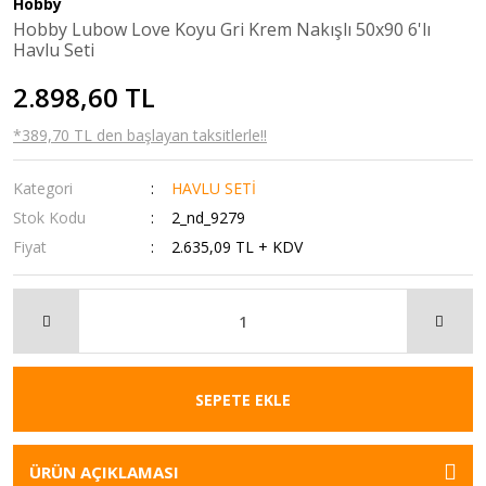
Hobby
Hobby Lubow Love Koyu Gri Krem Nakışlı 50x90 6'lı
Misket
-Spor - Dış Mekan Oyuncakları
Yatak Örtüleri
Havlu Seti
Model Arabalar - Araçlar
-Spor Setleri
Yorgan
2.898,60 TL
Okul Öncesi Oyuncakları
Cep Telefon Aksesuarı-Elektronik
Yorgan - Yastık - Kırlent
*389,70 TL den başlayan taksitlerle!!
Oyun Çadırları
Ev Tekstil Giyim Ürünleri
Kategori
HAVLU SETİ
Oyun Hamurları ve Slimy - Slime Ürünleri
Ev Yaşam Yapı Market Hırdavat
Stok Kodu
2_nd_9279
Fiyat
Oyun Setleri
Kozmetik Kişisel Bakım
2.635,09 TL + KDV
Oyuncak Arabalar - Araçlar
Oyuncak
Oyuncak Asker - Polis Setleri - Askeri
Pasif Edilen Boş Kategoriler
Araçlar
Pet Shop
Oyuncak Bebek Arabası - Puset - Yürüteç
SEPETE EKLE
Spor ve Outdoor
Oyuncak Bebekler
ÜRÜN AÇIKLAMASI
Oyuncak Bultak - BulTak