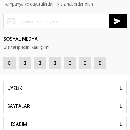
Kampanya ve duyurulardan ilk siz haberdar olun!
Oyuncak Tamir Setleri
Oyuncak Trenler
Oyuncak Yazar Kasa ve Market Arabaları
SOSYAL MEDYA
Peluşlar Oyuncaklar
Bizi takip edin, kârlı çıkın!
Puzzle
Robotlar
Scooter - Kaykay - Paten
ÜYELİK
Şişme Yataklar
Spor ve Aktivite Ürünleri
SAYFALAR
Su Tabancaları
HESABIM
Süpürge ve Temizlik Setleri