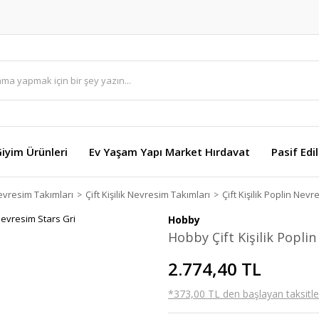
Giyim Ürünleri
Ev Yaşam Yapı Market Hırdavat
Pasif Edi
vresim Takımları
Çift Kişilik Nevresim Takımları
Çift Kişilik Poplin Nev
Hobby
Hobby Çift Kişilik Popli
2.774,40 TL
*373,00 TL den başlayan taksitler