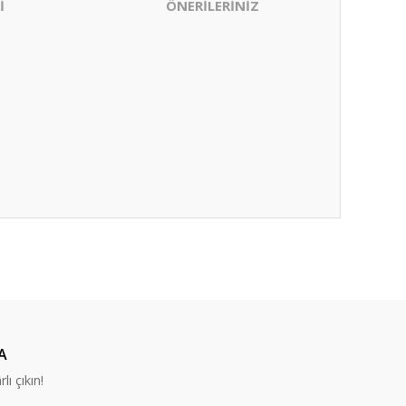
İ
ÖNERİLERİNİZ
ıza iletebilirsiniz.
A
lı çıkın!