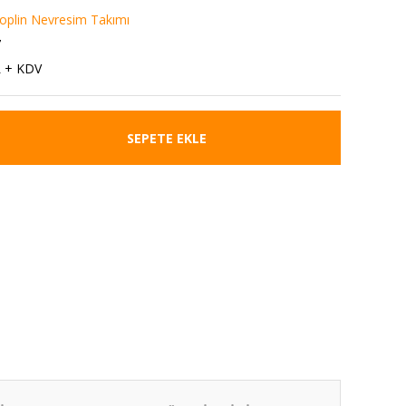
 Poplin Nevresim Takımı
7
L + KDV
SEPETE EKLE