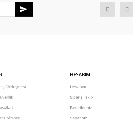
Gönder
R
HESABIM
tış Sözleşmesi
Hesabım
Güvenlik
Sipariş Takip
oşullari
Favorileriniz
er Politikası
Sepetiniz