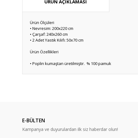
ÜRÜN AÇIKLAMASI
Ürün Ölçüleri
• Nevresim: 200x220 cm
• Çarşaf: 240x260 cm
• 2 Adet Yastık Kılıfı: 50x70 cm
Ürün Özellikleri
• Poplin kumaştan üretilmiştir. % 100 pamuk
Bu ürünün fiyat bilgisi, resim, ürün açıklamalarında ve diğ
Görüş ve önerileriniz için teşekkür ederiz.
Ürün resmi kalitesiz, bozuk veya görüntülenemiyor.
Ürün açıklamasında eksik bilgiler bulunuyor.
E-BÜLTEN
Ürün bilgilerinde hatalar bulunuyor.
Kampanya ve duyurulardan ilk siz haberdar olun!
Ürün fiyatı diğer sitelerden daha pahalı.