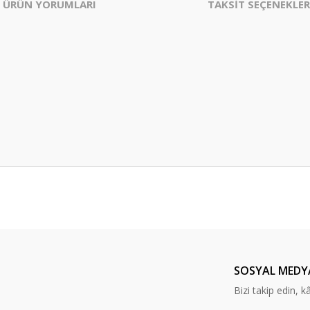
ÜRÜN YORUMLARI
TAKSİT SEÇENEKLER
er konularda yetersiz gördüğünüz noktaları öneri formunu kullanarak tarafım
Bu ürüne ilk yorumu siz yapın!
Yorum Yaz
SOSYAL MEDY
Bizi takip edin, kâr