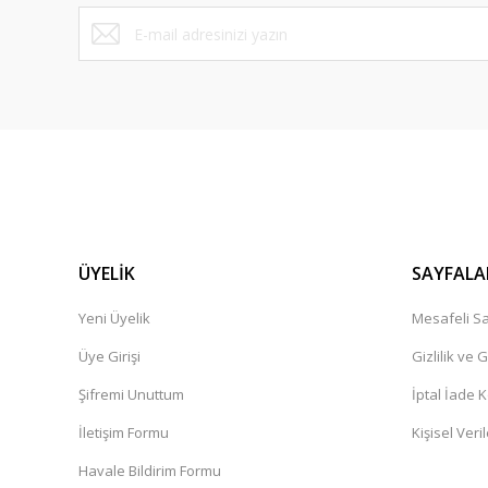
Bu ürüne benzer farklı alternatifler olmalı.
ÜYELİK
SAYFALA
Yeni Üyelik
Mesafeli Sa
Üye Girişi
Gizlilik ve 
Şifremi Unuttum
İptal İade K
İletişim Formu
Kişisel Veril
Havale Bildirim Formu