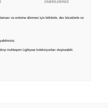
İ
ÖNERİLERİNİZ
aması ve evlerine dönmesi için bitkilerle, dev böceklerle ve
abilirsiniz.
ırıp muhteşem Lightyear koleksiyonları oluşturabilir.
ıza iletebilirsiniz.