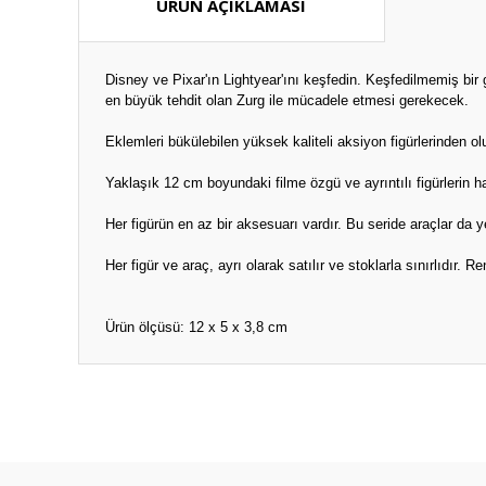
ÜRÜN AÇIKLAMASI
Disney ve Pixar'ın Lightyear'ını keşfedin. Keşfedilmemiş bir
en büyük tehdit olan Zurg ile mücadele etmesi gerekecek.
Eklemleri bükülebilen yüksek kaliteli aksiyon figürlerinden 
Yaklaşık 12 cm boyundaki filme özgü ve ayrıntılı figürlerin h
Her figürün en az bir aksesuarı vardır. Bu seride araçlar da 
Her figür ve araç, ayrı olarak satılır ve stoklarla sınırlıdır. Re
Ürün ölçüsü: 12 x 5 x 3,8 cm
Bu ürünün fiyat bilgisi, resim, ürün açıklamalarında ve diğ
Görüş ve önerileriniz için teşekkür ederiz.
Ürün resmi kalitesiz, bozuk veya görüntülenemiyor.