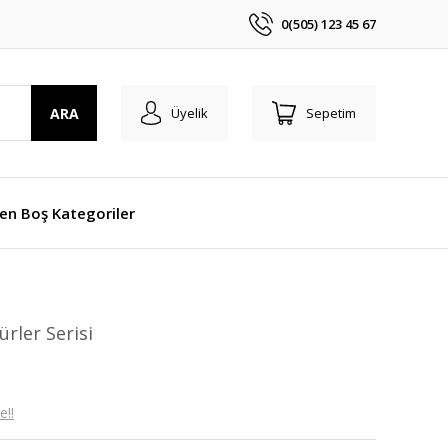
0(505) 123 45 67
ARA
Üyelik
Sepetim
len Boş Kategoriler
rler Serisi
e!!