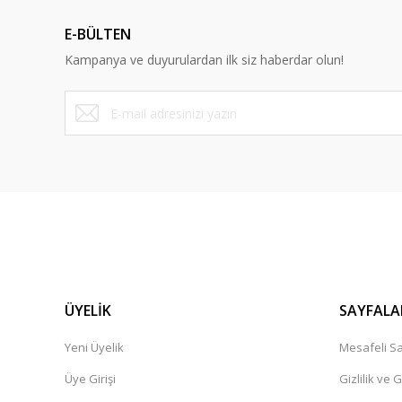
Ürün açıklamasında eksik bilgiler bulunuyor.
E-BÜLTEN
Ürün bilgilerinde hatalar bulunuyor.
Kampanya ve duyurulardan ilk siz haberdar olun!
Ürün fiyatı diğer sitelerden daha pahalı.
Bu ürüne benzer farklı alternatifler olmalı.
ÜYELİK
SAYFALA
Yeni Üyelik
Mesafeli Sa
Üye Girişi
Gizlilik ve 