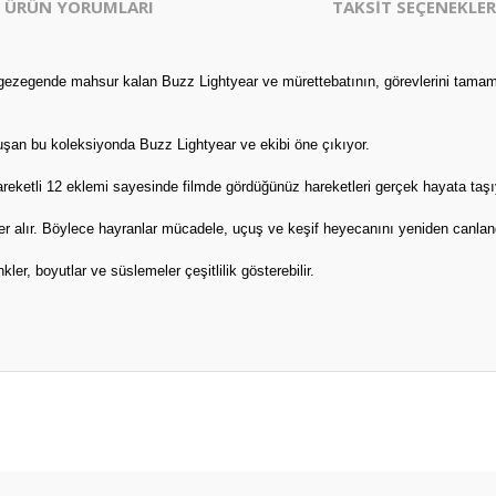
ÜRÜN YORUMLARI
TAKSİT SEÇENEKLER
 gezegende mahsur kalan Buzz Lightyear ve mürettebatının, görevlerini tamaml
oluşan bu koleksiyonda Buzz Lightyear ve ekibi öne çıkıyor.
areketli 12 eklemi sayesinde filmde gördüğünüz hareketleri gerçek hayata taşıy
yer alır. Böylece hayranlar mücadele, uçuş ve keşif heyecanını yeniden canland
nkler, boyutlar ve süslemeler çeşitlilik gösterebilir.
er konularda yetersiz gördüğünüz noktaları öneri formunu kullanarak tarafım
Bu ürüne ilk yorumu siz yapın!