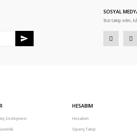
Yorum Yaz
SOSYAL MEDY
Bizi takip edin, kâr
Gönder
R
HESABIM
tış Sözleşmesi
Hesabım
Güvenlik
Sipariş Takip