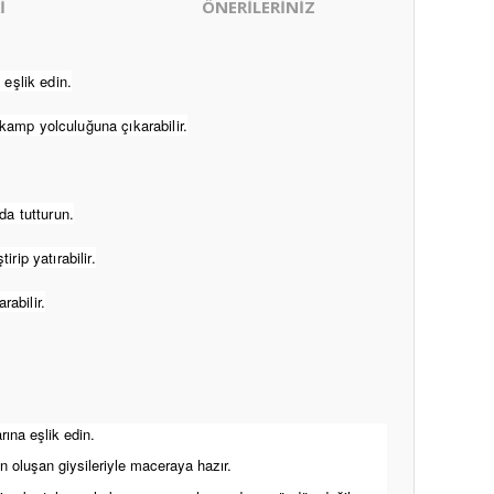
İ
ÖNERİLERİNİZ
eşlik edin.
kamp yolculuğuna çıkarabilir.
da tutturun.
rip yatırabilir.
abilir.
ına eşlik edin.
n oluşan giysileriyle maceraya hazır.