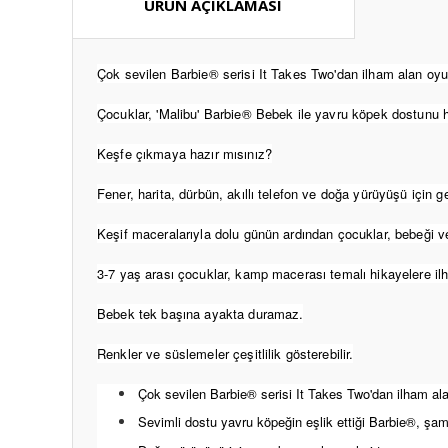
ÜRÜN AÇIKLAMASI
Çok sevilen Barbie® serisi It Takes Two'dan ilham alan oyu
Çocuklar, 'Malibu' Barbie® Bebek ile yavru köpek dostunu he
Keşfe çıkmaya hazır mısınız?
Fener, harita, dürbün, akıllı telefon ve doğa yürüyüşü için 
Keşif maceralarıyla dolu günün ardından çocuklar, bebeği ve y
3-7 yaş arası çocuklar, kamp macerası temalı hikayelere ilh
Bebek tek başına ayakta duramaz.
Renkler ve süslemeler çeşitlilik gösterebilir.
Çok sevilen Barbie® serisi It Takes Two'dan ilham al
Sevimli dostu yavru köpeğin eşlik ettiği Barbie®, şam