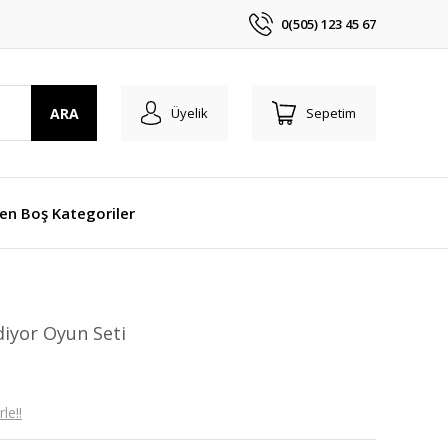
0(505) 123 45 67
ARA
Üyelik
Sepetim
len Boş Kategoriler
iyor Oyun Seti
le!!