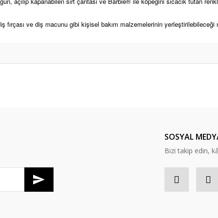
n, açılıp kapanabilen sırt çantası ve Barbie® ile köpeğini sıcacık tutan ren
diş fırçası ve diş macunu gibi kişisel bakım malzemelerinin yerleştirilebileceği 
er konularda yetersiz gördüğünüz noktaları öneri formunu kullanarak tarafım
Bu ürüne ilk yorumu siz yapın!
Yorum Yaz
SOSYAL MEDY
Bizi takip edin, kâr