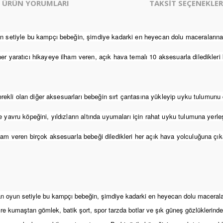
ÜRÜN YORUMLARI
TAKSİT SEÇENEKLER
n setiyle bu kampçı bebeğin, şimdiye kadarki en heyecan dolu maceralarına 
r yaratıcı hikayeye ilham veren, açık hava temalı 10 aksesuarla diledikleri 
gerekli olan diğer aksesuarları bebeğin sırt çantasına yükleyip uyku tulumunu 
avru köpeğini, yıldızların altında uyumaları için rahat uyku tulumuna yerleşti
am veren birçok aksesuarla bebeği diledikleri her açık hava yolculuğuna çıkar
an oyun setiyle bu kampçı bebeğin, şimdiye kadarki en heyecan dolu maceralar
re kumaştan gömlek, batik şort, spor tarzda botlar ve şık güneş gözlüklerinde