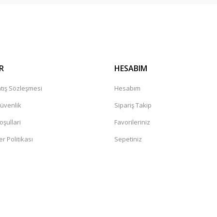
Gönder
R
HESABIM
tış Sözleşmesi
Hesabım
Güvenlik
Sipariş Takip
oşullari
Favorileriniz
er Politikası
Sepetiniz