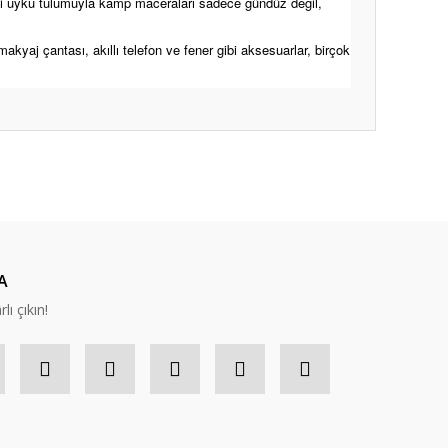
kli uyku tulumuyla kamp maceraları sadece gündüz değil,
makyaj çantası, akıllı telefon ve fener gibi aksesuarlar, birçok
ıza iletebilirsiniz.
A
lı çıkın!