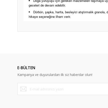
Doğa yürüyüşü için gereken malzemeleri taşımaya uygu
geceleri de devam edebilir.
Dürbün, şapka, harita, besleyici atıştırmalık granola, 
hikaye seçeneğine ilham verir.
Bu ürünün fiyat bilgisi, resim, ürün açıklamalarında ve diğ
Görüş ve önerileriniz için teşekkür ederiz.
Ürün resmi kalitesiz, bozuk veya görüntülenemiyor.
Ürün açıklamasında eksik bilgiler bulunuyor.
E-BÜLTEN
Ürün bilgilerinde hatalar bulunuyor.
Kampanya ve duyurulardan ilk siz haberdar olun!
Ürün fiyatı diğer sitelerden daha pahalı.
Bu ürüne benzer farklı alternatifler olmalı.