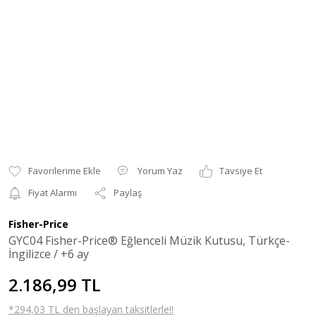
Yorum Yaz
Tavsiye Et
Fiyat Alarmı
Paylaş
Fisher-Price
GYC04 Fisher-Price® Eğlenceli Müzik Kutusu, Türkçe-
İngilizce / +6 ay
2.186,99 TL
*294,03 TL den başlayan taksitlerle!!