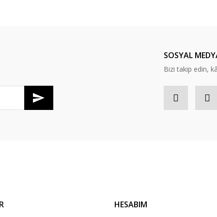
Bu ürüne ilk yorumu siz yapın!
Yorum Yaz
SOSYAL MEDY
Bizi takip edin, kâr
Gönder
R
HESABIM