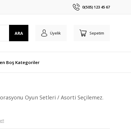
0(505) 123 45 67
ARA
Üyelik
Sepetim
len Boş Kategoriler
orasyonu Oyun Setleri / Asorti Seçilemez.
e!!