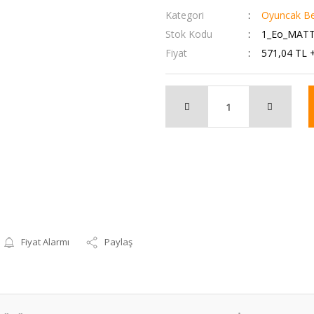
Kategori
Oyuncak Be
Stok Kodu
1_Eo_MATT
Fiyat
571,04 TL 
Fiyat Alarmı
Paylaş