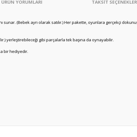
ÜRÜN YORUMLARI
TAKSİT SEÇENEKLER
nı sunar. (Bebek ayrı olarak satılır.) Her pakette, oyunlara gerçekçi dokunu
r.) yerleştirebileceği gibi parçalarla tek başına da oynayabilir.
a bir hediyedir.
er konularda yetersiz gördüğünüz noktaları öneri formunu kullanarak tarafım