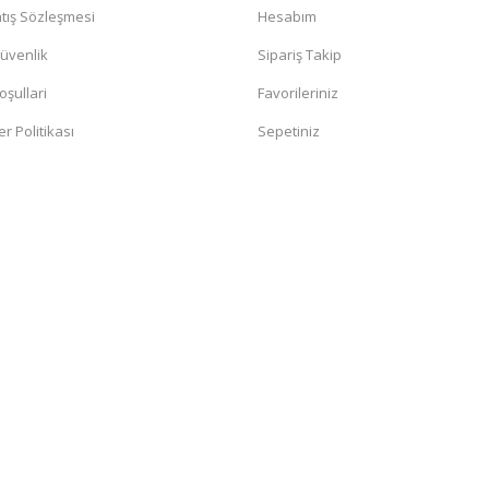
tış Sözleşmesi
Hesabım
Güvenlik
Sipariş Takip
oşullari
Favorileriniz
er Politikası
Sepetiniz