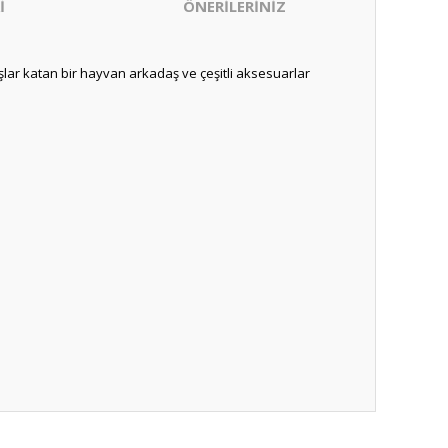
İ
ÖNERİLERİNİZ
şlar katan bir hayvan arkadaş ve çeşitli aksesuarlar
ıza iletebilirsiniz.