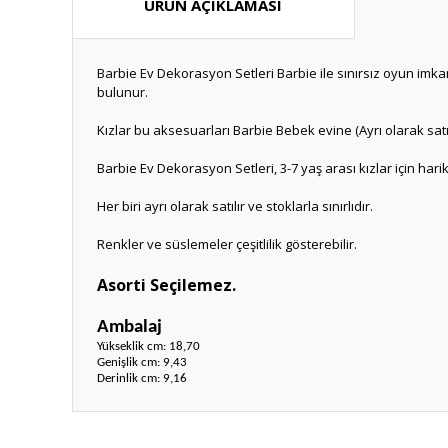
ÜRÜN AÇIKLAMASI
Barbie Ev Dekorasyon Setleri Barbie ile sınırsız oyun imka
bulunur.
Kızlar bu aksesuarları Barbie Bebek evine (Ayrı olarak satılı
Barbie Ev Dekorasyon Setleri, 3-7 yaş arası kızlar için harik
Her biri ayrı olarak satılır ve stoklarla sınırlıdır.
Renkler ve süslemeler çeşitlilik gösterebilir.
Asorti Seçilemez.
Ambalaj
Yükseklik cm: 18,70
Genişlik cm: 9,43
Derinlik cm: 9,16
Bu ürünün fiyat bilgisi, resim, ürün açıklamalarında ve diğ