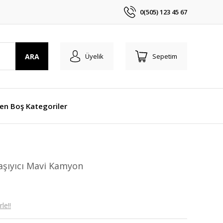
0(505) 123 45 67
ARA
Üyelik
Sepetim
len Boş Kategoriler
aşıyıcı Mavi Kamyon
le!!