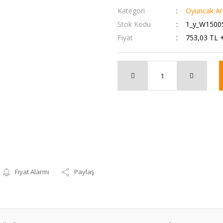
Kategori
Oyuncak Ara
Stok Kodu
1_y_W1500
Fiyat
753,03 TL 
Fiyat Alarmı
Paylaş