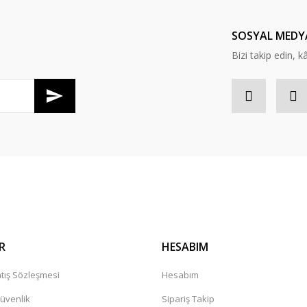
Yorum Yaz
SOSYAL MEDY
Bizi takip edin, kâr
Gönder
R
HESABIM
tış Sözleşmesi
Hesabım
Güvenlik
Sipariş Takip