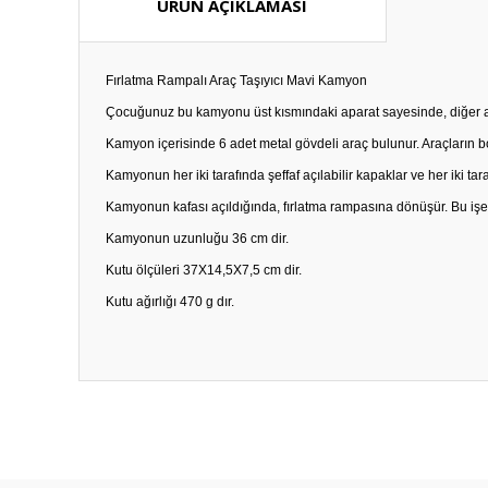
ÜRÜN AÇIKLAMASI
Fırlatma Rampalı Araç Taşıyıcı Mavi Kamyon
Çocuğunuz bu kamyonu üst kısmındaki aparat sayesinde, diğer araçla
Kamyon içerisinde 6 adet metal gövdeli araç bulunur. Araçların b
Kamyonun her iki tarafında şeffaf açılabilir kapaklar ve her iki tar
Kamyonun kafası açıldığında, fırlatma rampasına dönüşür. Bu işem
Kamyonun uzunluğu 36 cm dir.
Kutu ölçüleri 37X14,5X7,5 cm dir.
Kutu ağırlığı 470 g dır.
Bu ürünün fiyat bilgisi, resim, ürün açıklamalarında ve diğ
Görüş ve önerileriniz için teşekkür ederiz.