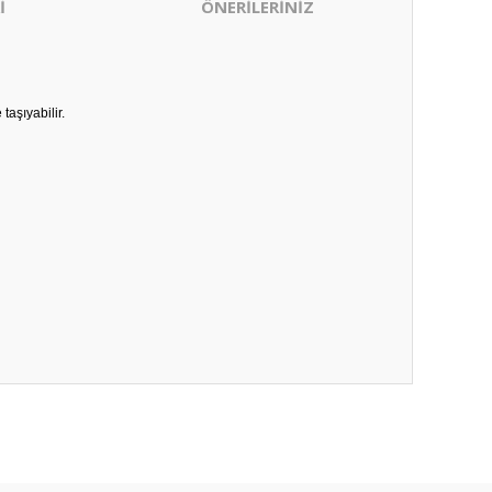
İ
ÖNERİLERİNİZ
taşıyabilir.
ıza iletebilirsiniz.