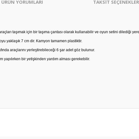
ÜRÜN YORUMLARI
TAKSİT SEÇENEKLER
rı taşımak için bir taşıma çantası olarak kullanabilir ve oyun setini dilediği yere 
oyu yaklaşık 7 cm dir. Kamyon tamamen plastiktir.
afında araçlarını yerleştirebileceği 6 şar adet göz bulunur.
 yapılırken bir yetişkinden yardım alması gerekebilir.
er konularda yetersiz gördüğünüz noktaları öneri formunu kullanarak tarafım
Bu ürüne ilk yorumu siz yapın!