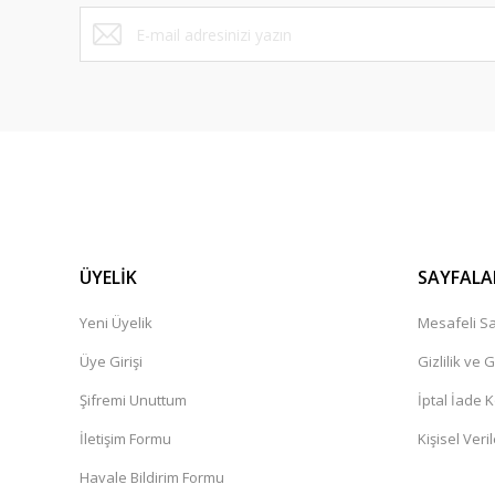
Bu ürüne benzer farklı alternatifler olmalı.
ÜYELİK
SAYFALA
Yeni Üyelik
Mesafeli Sa
Üye Girişi
Gizlilik ve 
Şifremi Unuttum
İptal İade K
İletişim Formu
Kişisel Veril
Havale Bildirim Formu