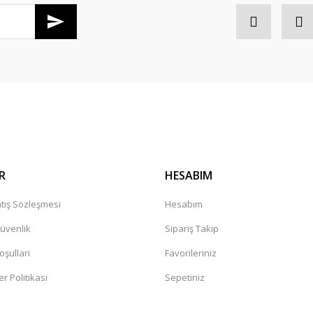
Gönder
R
HESABIM
tış Sözleşmesi
Hesabım
Güvenlik
Sipariş Takip
oşullari
Favorileriniz
er Politikası
Sepetiniz