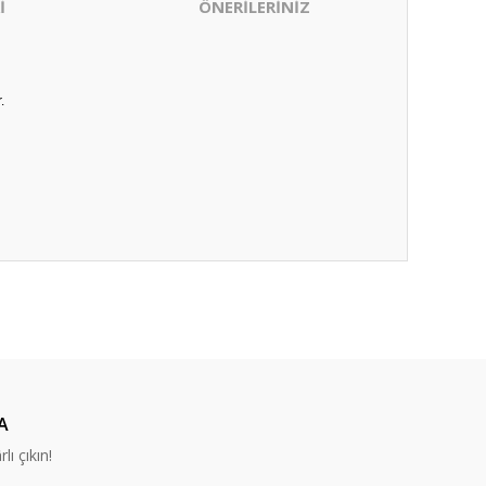
İ
ÖNERİLERİNİZ
.
ıza iletebilirsiniz.
A
lı çıkın!