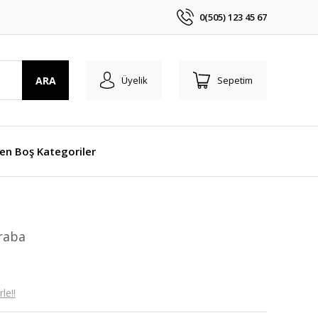
0(505) 123 45 67
ARA
Üyelik
Sepetim
len Boş Kategoriler
raba
le!!