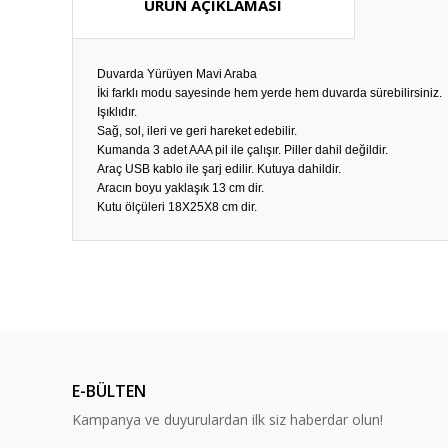
ÜRÜN AÇIKLAMASI
Duvarda Yürüyen Mavi Araba
İki farklı modu sayesinde hem yerde hem duvarda sürebilirsiniz. V
Işıklıdır.
Sağ, sol, ileri ve geri hareket edebilir.
Kumanda 3 adet AAA pil ile çalışır. Piller dahil değildir.
Araç USB kablo ile şarj edilir. Kutuya dahildir.
Aracın boyu yaklaşık 13 cm dir.
Kutu ölçüleri 18X25X8 cm dir.
Bu ürünün fiyat bilgisi, resim, ürün açıklamalarında ve diğ
Görüş ve önerileriniz için teşekkür ederiz.
Ürün resmi kalitesiz, bozuk veya görüntülenemiyor.
Ürün açıklamasında eksik bilgiler bulunuyor.
E-BÜLTEN
Ürün bilgilerinde hatalar bulunuyor.
Kampanya ve duyurulardan ilk siz haberdar olun!
Ürün fiyatı diğer sitelerden daha pahalı.