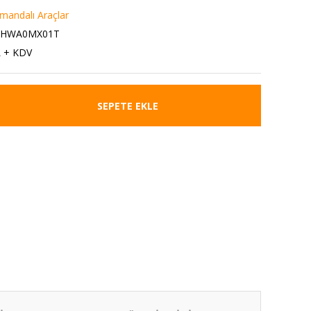
mandalı Araçlar
34HWA0MX01T
L + KDV
SEPETE EKLE