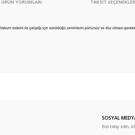
ÜRÜN YORUMLARI
TAKSİT SEÇENEKLER
akum sistemi ile çalıştığı için sürüldüğü zeminlerin pürüzsüz ve düz olması gerekir
er konularda yetersiz gördüğünüz noktaları öneri formunu kullanarak tarafım
Bu ürüne ilk yorumu siz yapın!
Yorum Yaz
SOSYAL MEDY
Bizi takip edin, kâr