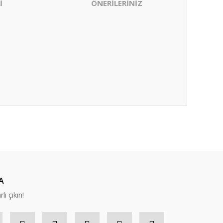
İ
ÖNERİLERİNİZ
ıza iletebilirsiniz.
A
lı çıkın!