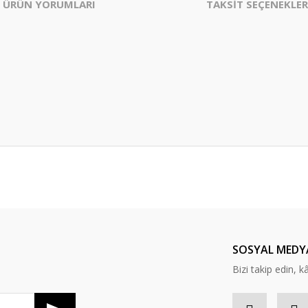
ÜRÜN YORUMLARI
TAKSİT SEÇENEKLER
er konularda yetersiz gördüğünüz noktaları öneri formunu kullanarak tarafım
Bu ürüne ilk yorumu siz yapın!
Yorum Yaz
SOSYAL MEDY
Bizi takip edin, kâr