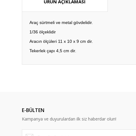
ÜRÜN AÇIKLAMASI
Araç sürtmeli ve metal gövdelidir.
1/36 ölçeklidir
Aracın ölçüleri 11 x 10 x 9 cm dir.
Tekerlek çapı 4,5 cm dir.
Bu ürünün fiyat bilgisi, resim, ürün açıklamalarında ve diğ
Görüş ve önerileriniz için teşekkür ederiz.
Ürün resmi kalitesiz, bozuk veya görüntülenemiyor.
Ürün açıklamasında eksik bilgiler bulunuyor.
E-BÜLTEN
Ürün bilgilerinde hatalar bulunuyor.
Kampanya ve duyurulardan ilk siz haberdar olun!
Ürün fiyatı diğer sitelerden daha pahalı.
Bu ürüne benzer farklı alternatifler olmalı.