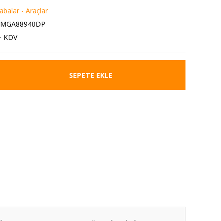
balar - Araçlar
1MGA88940DP
+ KDV
SEPETE EKLE