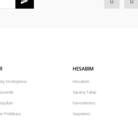
Gönder
R
HESABIM
tış Sözleşmesi
Hesabım
Güvenlik
Sipariş Takip
oşullari
Favorileriniz
er Politikası
Sepetiniz