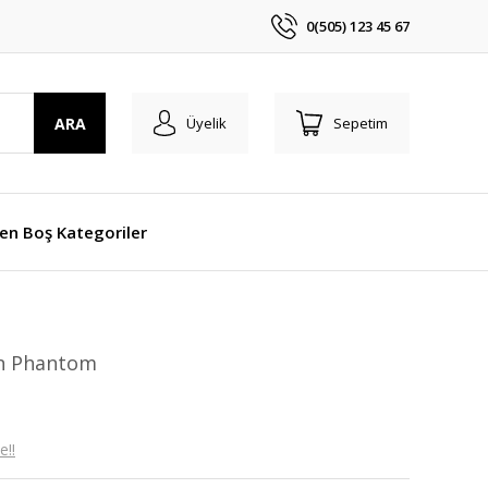
0(505) 123 45 67
ARA
Üyelik
Sepetim
len Boş Kategoriler
on Phantom
e!!