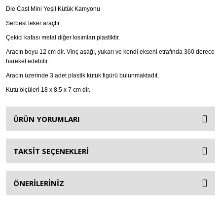
Die Cast Mini Yeşil Kütük Kamyonu
Oyuncak Doktor Setleri
Serbest teker araçtır.
Çekici kafası metal diğer kısımları plastiktir.
Oyuncak Ev Aletleri - Çamaşır - Ütü -
Bulaşık - Küçük Mutfak Aletleri - Dikiş
Aracın boyu 12 cm dir. Vinç aşağı, yukarı ve kendi ekseni etrafında 360 derece
Setleri
hareket edebilir.
Aracın üzerinde 3 adet plastik kütük figürü bulunmaktadıt.
Oyuncak Güzellik ve Makyaj Setleri
Kutu ölçüleri 18 x 8,5 x 7 cm dir.
Oyuncak Hayvanlar
Oyuncak Karakterler
ÜRÜN YORUMLARI
Oyuncak Kuklalar
TAKSİT SEÇENEKLERİ
Oyuncak Mutfak Setleri
Oyuncak Müzik Aletleri
ÖNERİLERİNİZ
Oyuncak Otopark Setleri
Oyuncak Silahlar