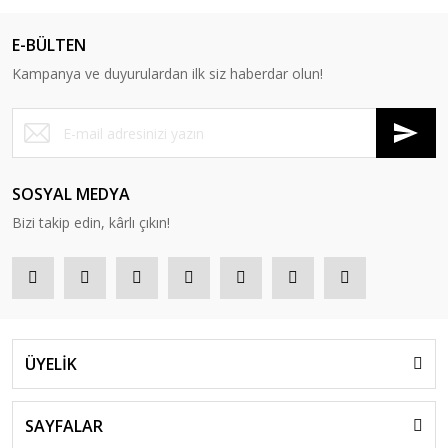
Oyuncak Tamir Setleri
E-BÜLTEN
Oyuncak Trenler
Kampanya ve duyurulardan ilk siz haberdar olun!
Oyuncak Yazar Kasa ve Market Arabaları
Peluşlar Oyuncaklar
Puzzle
SOSYAL MEDYA
Bizi takip edin, kârlı çıkın!
Robotlar
Scooter - Kaykay - Paten
Şişme Yataklar
Spor ve Aktivite Ürünleri
ÜYELİK
Su Tabancaları
SAYFALAR
Süpürge ve Temizlik Setleri