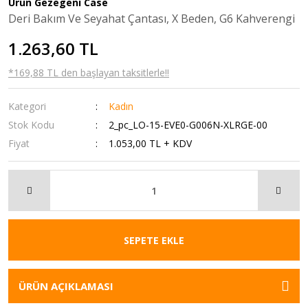
Ürün Gezegeni Case
Deri Bakım Ve Seyahat Çantası, X Beden, G6 Kahverengi
Misket
-Spor - Dış Mekan Oyuncakları
Yatak Örtüleri
1.263,60 TL
Model Arabalar - Araçlar
-Spor Setleri
Yorgan
*169,88 TL den başlayan taksitlerle!!
Okul Öncesi Oyuncakları
Cep Telefon Aksesuarı-Elektronik
Yorgan - Yastık - Kırlent
Oyun Çadırları
Ev Tekstil Giyim Ürünleri
Kategori
Kadın
Stok Kodu
2_pc_LO-15-EVE0-G006N-XLRGE-00
Oyun Hamurları ve Slimy - Slime Ürünleri
Ev Yaşam Yapı Market Hırdavat
Fiyat
1.053,00 TL + KDV
Oyun Setleri
Kozmetik Kişisel Bakım
Oyuncak Arabalar - Araçlar
Oyuncak
Oyuncak Asker - Polis Setleri - Askeri
Pasif Edilen Boş Kategoriler
Araçlar
Pet Shop
SEPETE EKLE
Oyuncak Bebek Arabası - Puset - Yürüteç
Spor ve Outdoor
Oyuncak Bebekler
ÜRÜN AÇIKLAMASI
Oyuncak Bultak - BulTak