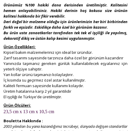
Ürünümüz %100 hakiki dana derisinden üretilmiştir. Kalitesini
hemen anlayabilirsiniz. Hakiki derinin hoş kokusu size ürünün
Oyuncak Doktor Setleri
kalitesi hakkında bir fikir verebilir.
Deri doğal bir malzeme olduğu için ürünlerimizin her biri birbirinden
Oyuncak Ev Aletleri - Çamaşır - Ütü -
farklı ve eşsizdir. Eskidikçe daha özel bir görünüm kazanır.
Bulaşık - Küçük Mutfak Aletleri - Dikiş
Bu ürün usta zanaatkarlar tarafından tek tek el işçiliği ile yapılmış,
Setleri
dekoratif dikiş ve üstün kalıp kesimi uygulanmıştır.
Oyuncak Güzellik ve Makyaj Setleri
Ürün Özellikleri:
Kişisel bakım malzemeleriniz için ideal bir üründür.
Oyuncak Hayvanlar
Zarif tasarımı sayesinde tarzınıza daha özel bir görünüm kazandırır
Yanınızda taşımanız gereken günlük kullanılabilecek eşyalarınız için
yeterli ölçüye sahiptir.
Oyuncak Karakterler
Yan kollar ürünü taşımanızı kolaylaştırır.
İç kısımda su geçirmez özel astar kullanılmıştır.
Oyuncak Kuklalar
Kaliteli fermuarı sayesinde kullanımı kolaydır.
Üretim hatalarına karşı 2 yıl garantilidir
Oyuncak Mutfak Setleri
El işçiliği ile Türkiye'de üretilmiştir.
Oyuncak Müzik Aletleri
Ürün Ölçüleri:
23,5 cm x 13 cm x 10,5 cm
Oyuncak Otopark Setleri
Bouletta Hakkında :
2003 yılından bu yana kazandığımız tecrübeyi, dünyada değişen standartlar
Oyuncak Silahlar