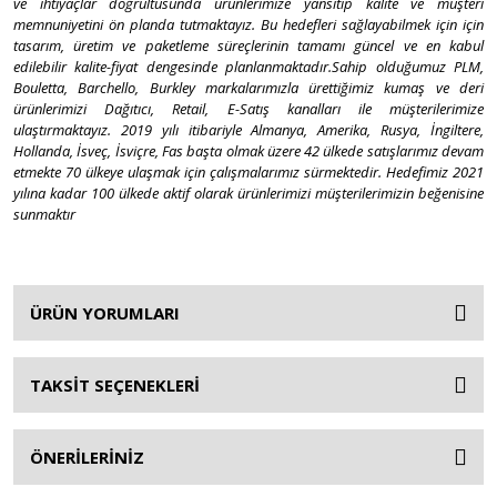
ve ihtiyaçlar doğrultusunda ürünlerimize yansıtıp kalite ve müşteri
memnuniyetini ön planda tutmaktayız. Bu hedefleri sağlayabilmek için için
Oyuncak Tamir Setleri
tasarım, üretim ve paketleme süreçlerinin tamamı güncel ve en kabul
edilebilir kalite-fiyat dengesinde planlanmaktadır.Sahip olduğumuz PLM,
Oyuncak Trenler
Bouletta, Barchello, Burkley markalarımızla ürettiğimiz kumaş ve deri
ürünlerimizi Dağıtıcı, Retail, E-Satış kanalları ile müşterilerimize
Oyuncak Yazar Kasa ve Market Arabaları
ulaştırmaktayız. 2019 yılı itibariyle Almanya, Amerika, Rusya, İngiltere,
Hollanda, İsveç, İsviçre, Fas başta olmak üzere 42 ülkede satışlarımız devam
Peluşlar Oyuncaklar
etmekte 70 ülkeye ulaşmak için çalışmalarımız sürmektedir. Hedefimiz 2021
yılına kadar 100 ülkede aktif olarak ürünlerimizi müşterilerimizin beğenisine
Puzzle
sunmaktır
Robotlar
Scooter - Kaykay - Paten
ÜRÜN YORUMLARI
Şişme Yataklar
TAKSİT SEÇENEKLERİ
Spor ve Aktivite Ürünleri
Su Tabancaları
ÖNERİLERİNİZ
Süpürge ve Temizlik Setleri