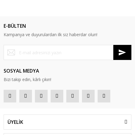
Sürpriz Oyuncaklar
Top
E-BÜLTEN
Uçak -Drone - Helikopter
Kampanya ve duyurulardan ilk siz haberdar olun!
Uzaktan Kumandalı Araçlar
Uzay Setleri
Yaş Günü ve Parti Malzemeleri
SOSYAL MEDYA
Yazı Tahtaları
Bizi takip edin, kârlı çıkın!
Zeka Küpü - Sabır küpü - 3D Küp
ÜYELİK