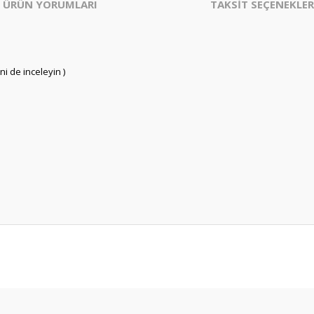
ÜRÜN YORUMLARI
TAKSİT SEÇENEKLER
ni de inceleyin )
er konularda yetersiz gördüğünüz noktaları öneri formunu kullanarak tarafım
Bu ürüne ilk yorumu siz yapın!
Yorum Yaz