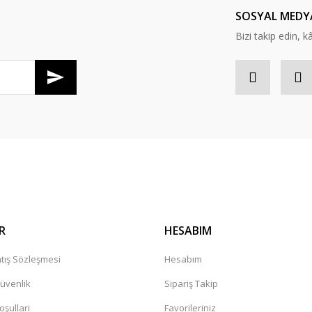
SOSYAL MEDY
Bizi takip edin, kâr
Gönder
R
HESABIM
tış Sözleşmesi
Hesabım
Güvenlik
Sipariş Takip
oşullari
Favorileriniz