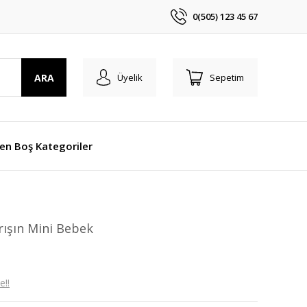
0(505) 123 45 67
ARA
Üyelik
Sepetim
len Boş Kategoriler
arışın Mini Bebek
e!!