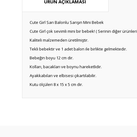
ÜRÜN AÇIKLAMASI
Cute Girl Sarı Balonlu Sarışın Mini Bebek
Cute Girl çok sevimli mini bir bebek! ( Serinin diğer ürünleri
Kaliteli malzemeden üretilmiştir.
Tekli bebektir ve 1 adet balon ile birlikte gelmektedir.
Bebeğin boyu 12 cm dir.
Kolları, bacakları ve boynu hareketlidir.
Ayakkabıları ve elbisesi çıkartılabilir.
Kutu ölçüleri 8 x 15 x 5 cm dir.
Bu ürünün fiyat bilgisi, resim, ürün açıklamalarında ve diğ
Görüş ve önerileriniz için teşekkür ederiz.
Ürün resmi kalitesiz, bozuk veya görüntülenemiyor.