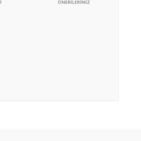
İ
ÖNERİLERİNİZ
ıza iletebilirsiniz.