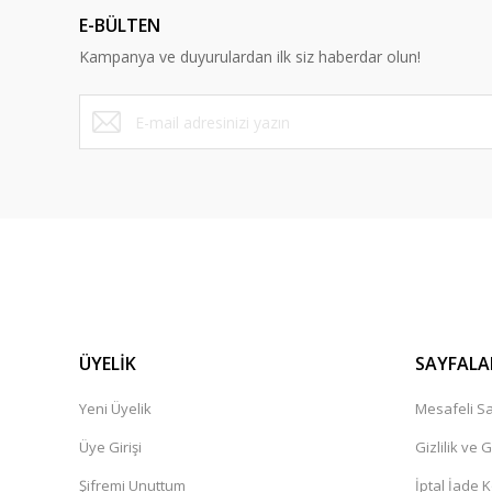
Ürün açıklamasında eksik bilgiler bulunuyor.
E-BÜLTEN
Ürün bilgilerinde hatalar bulunuyor.
Kampanya ve duyurulardan ilk siz haberdar olun!
Ürün fiyatı diğer sitelerden daha pahalı.
Bu ürüne benzer farklı alternatifler olmalı.
ÜYELİK
SAYFALA
Yeni Üyelik
Mesafeli Sa
Üye Girişi
Gizlilik ve 
Şifremi Unuttum
İptal İade K