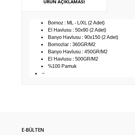
ÜRÜN AÇIKLAMASI
Bornoz : ML - L/XL (2 Adet)
El Havlusu : 50x90 (2 Adet)
Banyo Havlusu : 90x150 (2 Adet)
Bornozlar : 360GR/M2
Banyo Havlusu : 450GR/M2
El Havlusu : 500GR/M2
%100 Pamuk
~
Bu ürünün fiyat bilgisi, resim, ürün açıklamalarında ve diğ
Görüş ve önerileriniz için teşekkür ederiz.
Ürün resmi kalitesiz, bozuk veya görüntülenemiyor.
Ürün açıklamasında eksik bilgiler bulunuyor.
E-BÜLTEN
Ürün bilgilerinde hatalar bulunuyor.