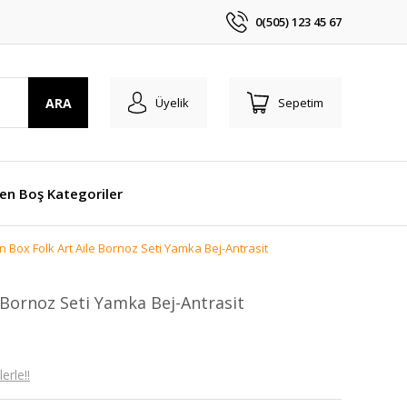
0(505) 123 45 67
ARA
Üyelik
Sepetim
len Boş Kategoriler
n Box Folk Art Aile Bornoz Seti Yamka Bej-Antrasit
 Bornoz Seti Yamka Bej-Antrasit
erle!!