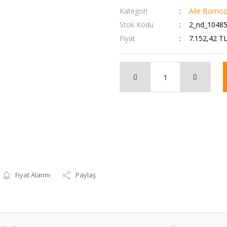
Kategori
Aile Bornoz
Stok Kodu
2_nd_1048
Fiyat
7.152,42 T
Fiyat Alarmı
Paylaş