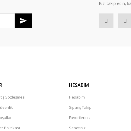
Bizi takip edin, kâr
Gönder
R
HESABIM
tış Sözleşmesi
Hesabım
Güvenlik
Sipariş Takip
oşullari
Favorileriniz
er Politikası
Sepetiniz