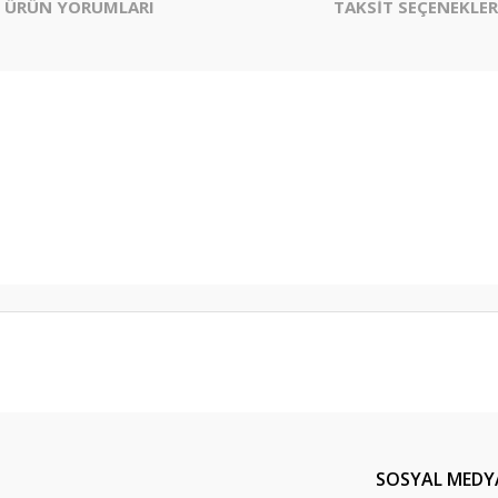
ÜRÜN YORUMLARI
TAKSİT SEÇENEKLER
er konularda yetersiz gördüğünüz noktaları öneri formunu kullanarak tarafım
Bu ürüne ilk yorumu siz yapın!
Yorum Yaz
SOSYAL MEDY