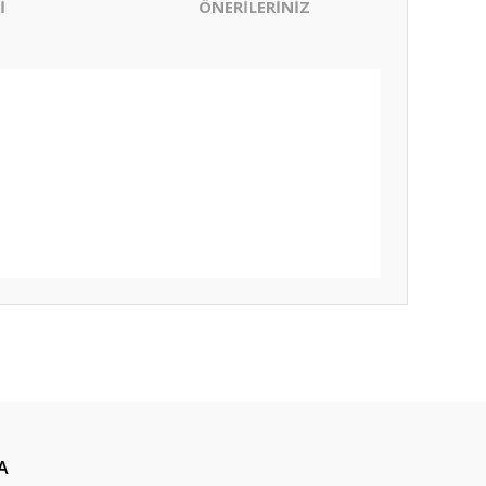
İ
ÖNERİLERİNİZ
ıza iletebilirsiniz.
A