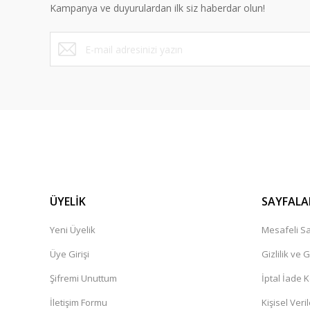
Kampanya ve duyurulardan ilk siz haberdar olun!
Ürün fiyatı diğer sitelerden daha pahalı.
Bu ürüne benzer farklı alternatifler olmalı.
ÜYELİK
SAYFALA
Yeni Üyelik
Mesafeli Sa
Üye Girişi
Gizlilik ve 
Şifremi Unuttum
İptal İade K
İletişim Formu
Kişisel Veril