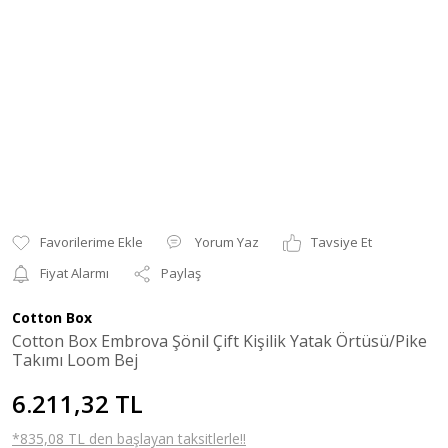
Yorum Yaz
Tavsiye Et
Fiyat Alarmı
Paylaş
Cotton Box
Cotton Box Embrova Şönil Çift Kişilik Yatak Örtüsü/Pike
Takımı Loom Bej
6.211,32 TL
*835,08 TL den başlayan taksitlerle!!