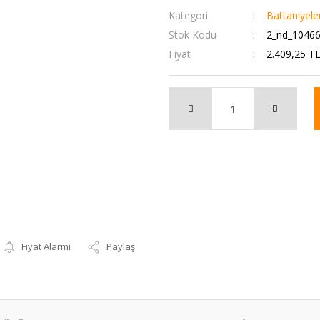
Kategori
Battaniyele
Stok Kodu
2_nd_1046
Fiyat
2.409,25 T
Fiyat Alarmı
Paylaş