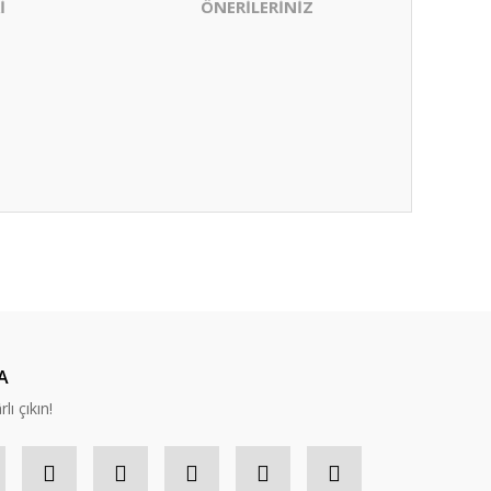
İ
ÖNERİLERİNİZ
ıza iletebilirsiniz.
A
lı çıkın!