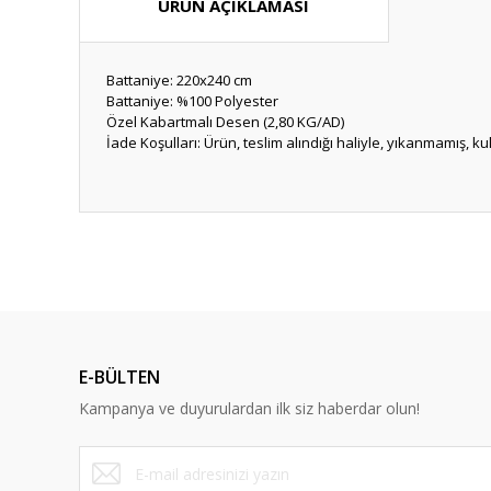
ÜRÜN AÇIKLAMASI
Battaniye: 220x240 cm
Battaniye: %100 Polyester
Özel Kabartmalı Desen (2,80 KG/AD)
İade Koşulları: Ürün, teslim alındığı haliyle, yıkanmamış, k
Bu ürünün fiyat bilgisi, resim, ürün açıklamalarında ve diğ
Görüş ve önerileriniz için teşekkür ederiz.
Ürün resmi kalitesiz, bozuk veya görüntülenemiyor.
Ürün açıklamasında eksik bilgiler bulunuyor.
E-BÜLTEN
Ürün bilgilerinde hatalar bulunuyor.
Kampanya ve duyurulardan ilk siz haberdar olun!
Ürün fiyatı diğer sitelerden daha pahalı.
Bu ürüne benzer farklı alternatifler olmalı.