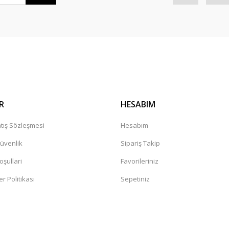
Gönder
R
HESABIM
tış Sözleşmesi
Hesabım
Güvenlik
Sipariş Takip
oşullari
Favorileriniz
er Politikası
Sepetiniz