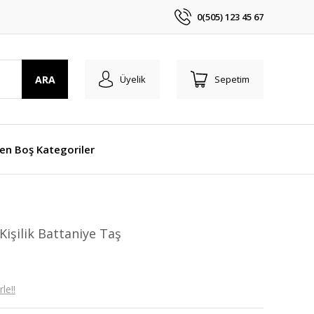
0(505) 123 45 67
ARA
Üyelik
Sepetim
len Boş Kategoriler
işilik Battaniye Taş
le!!