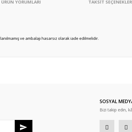
ÜRÜN YORUMLARI
TAKSİT SEÇENEKLER
ullanılmamış ve ambalajı hasarsız olarak iade edilmelidir.
er konularda yetersiz gördüğünüz noktaları öneri formunu kullanarak tarafım
Bu ürüne ilk yorumu siz yapın!
Yorum Yaz
SOSYAL MEDY
Bizi takip edin, kâr