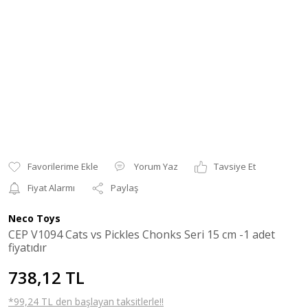
Yorum Yaz
Tavsiye Et
Fiyat Alarmı
Paylaş
Neco Toys
CEP V1094 Cats vs Pickles Chonks Seri 15 cm -1 adet
fiyatıdır
738,12 TL
*99,24 TL den başlayan taksitlerle!!