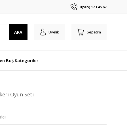
0(505) 123 45 67
ARA
Üyelik
Sepetim
len Boş Kategoriler
keri Oyun Seti
le!!