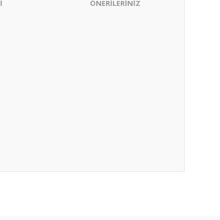
İ
ÖNERİLERİNİZ
ıza iletebilirsiniz.