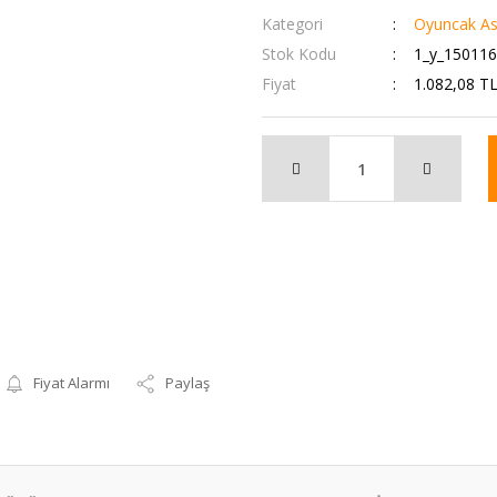
Kategori
Oyuncak Aske
Stok Kodu
1_y_15011
Fiyat
1.082,08 T
Fiyat Alarmı
Paylaş