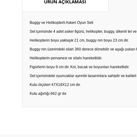
ÜRÜN AÇIKLAMASI
Buggy ve Helikopterli Askeri Oyun Seti
Set içerisinde 4 adet asker figürü, helikopter, buggy, dikenli tel ve 
Helikopterin boyu yaklaşık 21 cm, buggy nin boyu 23 cm dir.
Buggy nin üzerindeki silah 360 derece dönebilir ve aşağı yukarı ha
Helikopterin pervanesi ve silahı hareketlidir.
Figürlerin boyu 9 cm dir. Kol, bacak ve boyunları hareketlidir.
Set içerisindeki oyuncaklar ayrıntılı tasarımlara sahiptir ve kaliteli p
Kutu ölçüleri 47X18X12 cm dir.
Kutu ağırlığı 662 gr dır.
Bu ürünün fiyat bilgisi, resim, ürün açıklamalarında ve diğ
Görüş ve önerileriniz için teşekkür ederiz.