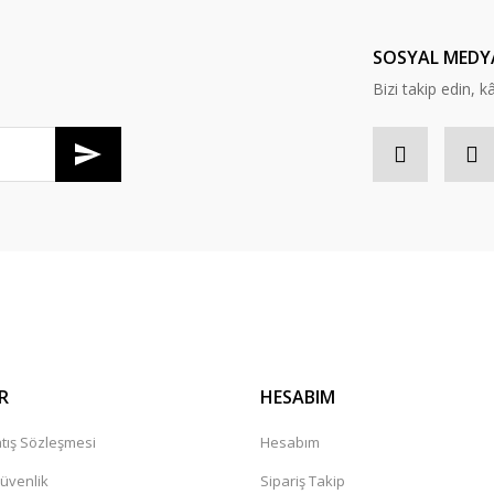
Yorum Yaz
SOSYAL MEDY
Bizi takip edin, kâr
Gönder
R
HESABIM
tış Sözleşmesi
Hesabım
Güvenlik
Sipariş Takip