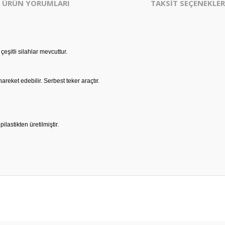
ÜRÜN YORUMLARI
TAKSİT SEÇENEKLER
çeşitli silahlar mevcuttur.
reket edebilir. Serbest teker araçtır.
ilastikten üretilmiştir.
er konularda yetersiz gördüğünüz noktaları öneri formunu kullanarak tarafım
Bu ürüne ilk yorumu siz yapın!