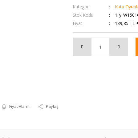
Kategori
Kutu Oyunla
Stok Kodu
1_y_W1501
Fiyat
189,85 TL 
Fiyat Alarmı
Paylaş