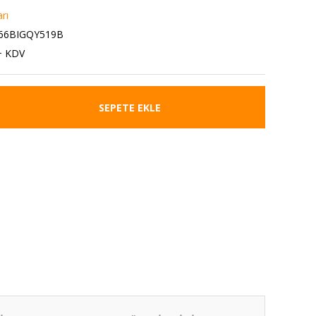
rı
66BIGQY519B
+ KDV
SEPETE EKLE