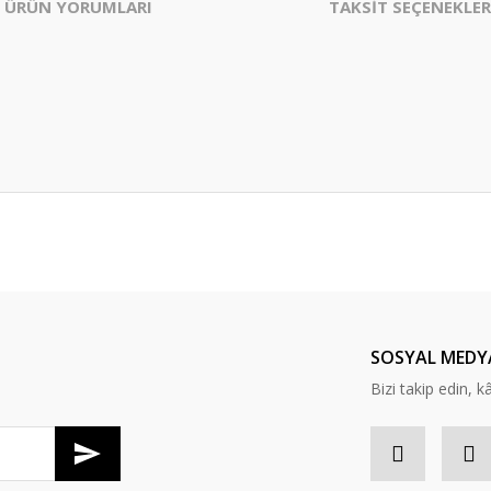
ÜRÜN YORUMLARI
TAKSİT SEÇENEKLER
er konularda yetersiz gördüğünüz noktaları öneri formunu kullanarak tarafım
Bu ürüne ilk yorumu siz yapın!
Yorum Yaz
SOSYAL MEDY
Bizi takip edin, kâr