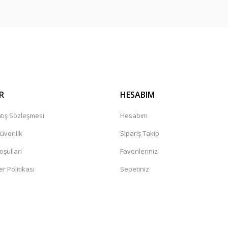
Gönder
R
HESABIM
tış Sözleşmesi
Hesabım
Güvenlik
Sipariş Takip
oşullari
Favorileriniz
er Politikası
Sepetiniz