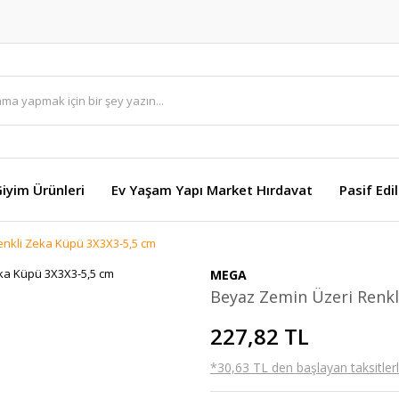
Giyim Ürünleri
Ev Yaşam Yapı Market Hırdavat
Pasif Edi
enkli Zeka Küpü 3X3X3-5,5 cm
MEGA
Beyaz Zemin Üzeri Renk
227,82 TL
*30,63 TL den başlayan taksitlerl