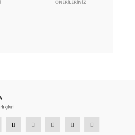
İ
ÖNERİLERİNİZ
ıza iletebilirsiniz.
A
lı çıkın!