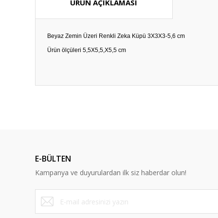
ÜRÜN AÇIKLAMASI
Beyaz Zemin Üzeri Renkli Zeka Küpü 3X3X3-5,6 cm
Ürün ölçüleri 5,5X5,5,X5,5 cm
Bu ürünün fiyat bilgisi, resim, ürün açıklamalarında ve diğ
Görüş ve önerileriniz için teşekkür ederiz.
Ürün resmi kalitesiz, bozuk veya görüntülenemiyor.
Ürün açıklamasında eksik bilgiler bulunuyor.
E-BÜLTEN
Ürün bilgilerinde hatalar bulunuyor.
Kampanya ve duyurulardan ilk siz haberdar olun!
Ürün fiyatı diğer sitelerden daha pahalı.
Bu ürüne benzer farklı alternatifler olmalı.