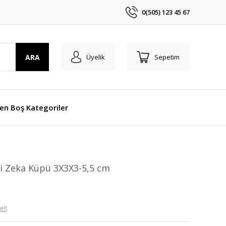
0(505) 123 45 67
ARA
Üyelik
Sepetim
len Boş Kategoriler
li Zeka Küpü 3X3X3-5,5 cm
e!!