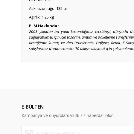
Askı uzunluğu: 135 cm
Ağırlık: 1.25 kg
PLM Hakkında :
2003 yılından bu yana kazandığımız tecrübeyi, dünyada deği
sağlayabilmek için için tasarım, üretim ve paketleme süreçlerin
ürettiğimiz kumaş ve deri ürünlerimizi Dağıtıcı, Retail, E-Sat
satışlarımız devam etmekte 70 ülkeye ulaşmak için çalışmalarım
Bu ürünün fiyat bilgisi, resim, ürün açıklamalarında ve diğ
Görüş ve önerileriniz için teşekkür ederiz.
Ürün resmi kalitesiz, bozuk veya görüntülenemiyor.
Ürün açıklamasında eksik bilgiler bulunuyor.
E-BÜLTEN
Ürün bilgilerinde hatalar bulunuyor.
Kampanya ve duyurulardan ilk siz haberdar olun!
Ürün fiyatı diğer sitelerden daha pahalı.
Bu ürüne benzer farklı alternatifler olmalı.