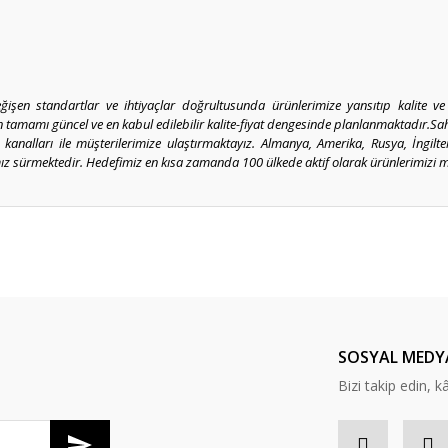
şen standartlar ve ihtiyaçlar doğrultusunda ürünlerimize yansıtıp kalite v
in tamamı güncel ve en kabul edilebilir kalite-fiyat dengesinde planlanmaktadır.
ış kanalları ile müşterilerimize ulaştırmaktayız. Almanya, Amerika, Rusya, İngil
ız sürmektedir. Hedefimiz en kısa zamanda 100 ülkede aktif olarak ürünlerimizi m
er konularda yetersiz gördüğünüz noktaları öneri formunu kullanarak tarafım
Bu ürüne ilk yorumu siz yapın!
Yorum Yaz
SOSYAL MEDY
Bizi takip edin, kâr