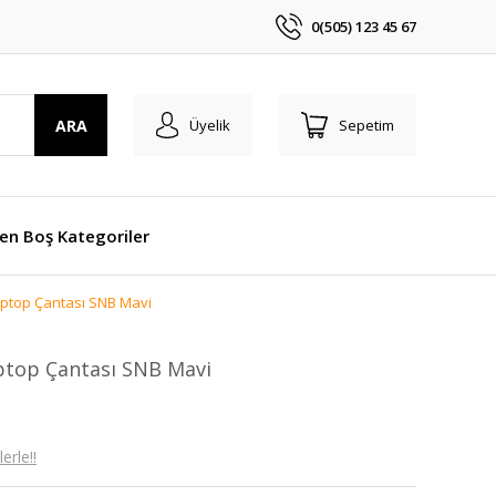
0(505) 123 45 67
ARA
Üyelik
Sepetim
len Boş Kategoriler
aptop Çantası SNB Mavi
aptop Çantası SNB Mavi
erle!!