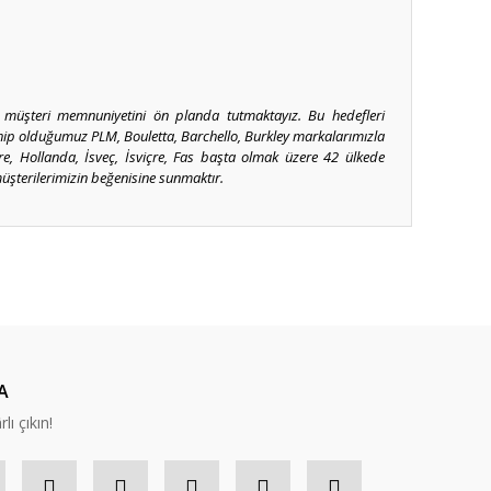
e müşteri memnuniyetini ön planda tutmaktayız. Bu hedefleri
Sahip olduğumuz PLM, Bouletta, Barchello, Burkley markalarımızla
tere, Hollanda, İsveç, İsviçre, Fas başta olmak üzere 42 ülkede
üşterilerimizin beğenisine sunmaktır.
ıza iletebilirsiniz.
A
lı çıkın!