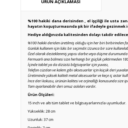
ÜRÜN AÇIKLAMASI
%100 hakiki dana derisinden , el işçiliği ile usta z
hayatın koşuşturmasında şık bir ifadeyle gezinmek içi
Hediye aldığınızda kalitesinden dolayı takdir edilece
%100 hakiki deriden üretilmiş olduğu için her biri birbirinden far
Günlük kullanım için lüks bir seçimdir.Uzunca bir süre kullanıla
Özel olarak desteklenmiş yapısı darbe veya düşme durumunda cih
Fermuarlı ana bölmesi size herhangi bir güçlük çektirmeden 180 
İçinde tablet ya da dizüstü bilgisayarlar için yuvası,
Telefon cüzdan ve kalem gibi aksesuarlar için küçük deri yuvalar
Üretiminde yüksek kaliteli metal aksesuarlar ve keçe iç astar kull
İnce deri kokusu, ürünün kalitesi ve orjinalliği konusunda size ip
Tam ayarlanabilir deri omuz askıları vardır.
Ürün Ölçüleri:
15 inch ve altı tüm tablet ve bilgisayarlarınızla uyumludur.
Yükseklik: 28 cm
Uzunluk: 37 cm
Derinlik: 7 cm