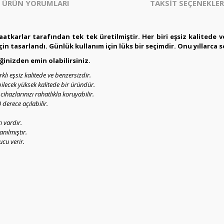
ÜRÜN YORUMLARI
TAKSİT SEÇENEKLER
anaatkarlar tarafından tek tek üretilmiştir. Her biri eşsiz kalitede
n tasarlandı. Günlük kullanım için lüks bir seçimdir. Onu yıllarca se
ğinizden emin olabilirsiniz.
klı eşsiz kalitede ve benzersizdir.
bilecek yüksek kalitede bir üründür.
azlarınızı rahatlıkla koruyabilir.
derece açılabilir.
ı vardır.
anılmıştır.
ucu verir.