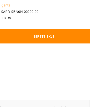
p Çanta
3-SARD-SBN0N-00000-00
L + KDV
SEPETE EKLE