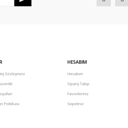
Gönder
R
HESABIM
tış Sözleşmesi
Hesabım
Güvenlik
Sipariş Takip
oşullari
Favorileriniz
er Politikası
Sepetiniz