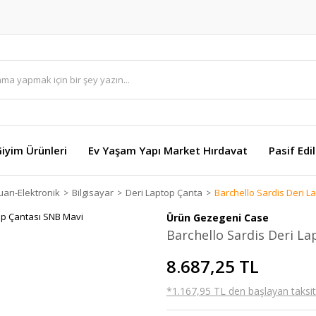
Giyim Ürünleri
Ev Yaşam Yapı Market Hırdavat
Pasif Edi
arı-Elektronik
Bilgisayar
Deri Laptop Çanta
Barchello Sardis Deri L
Ürün Gezegeni Case
Barchello Sardis Deri L
8.687,25 TL
*1.167,95 TL den başlayan taksitl