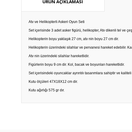
ÜRÜN AÇIKLAMASI
Atv ve Helikopterli Askeri Oyun Seti
Set içerisinde 3 adet asker figürü, helikopter, Atv dikenli tel ve çeş
Helikopterin boyu yaklaşık 27 cm, atv nin boyu 27 cm dir.
Helikopterin üzerindeki silahlar ve pervanesi hareket edebilir. Ka
Atv nin üzerindeki silahlar hareketlidir.
Figürlerin boyu 9 cm dir. Kol, bacak ve boyunları hareketlidir.
Set içerisindeki oyuncaklar ayrıntılı tasarımlara sahiptir ve kaliteli p
Kutu ölçüleri 47X18X12 cm dir.
Kutu ağırlığı 575 gr dır.
Bu ürünün fiyat bilgisi, resim, ürün açıklamalarında ve diğ
Görüş ve önerileriniz için teşekkür ederiz.