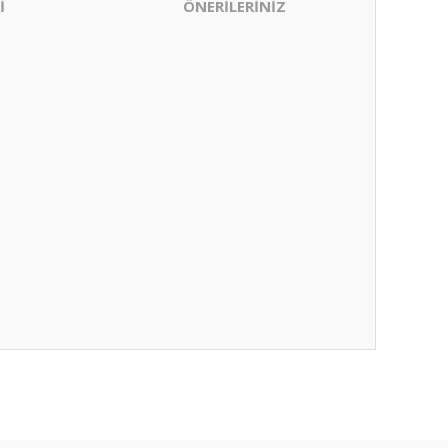
İ
ÖNERİLERİNİZ
ıza iletebilirsiniz.