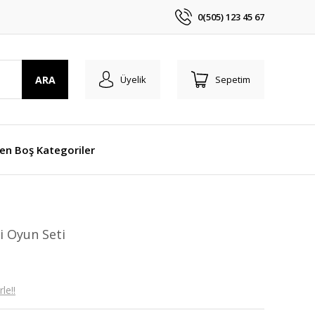
0(505) 123 45 67
ARA
Üyelik
Sepetim
len Boş Kategoriler
i Oyun Seti
le!!