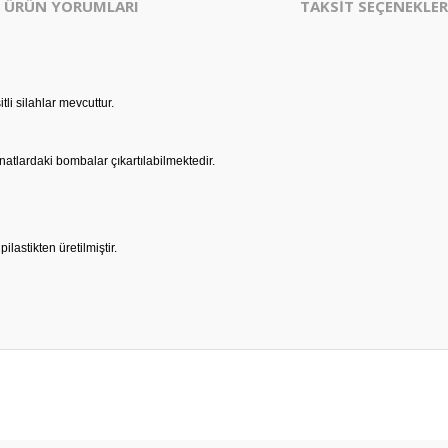
ÜRÜN YORUMLARI
TAKSİT SEÇENEKLER
itli silahlar mevcuttur.
natlardaki bombalar çıkartılabilmektedir.
ilastikten üretilmiştir.
er konularda yetersiz gördüğünüz noktaları öneri formunu kullanarak tarafım
Bu ürüne ilk yorumu siz yapın!