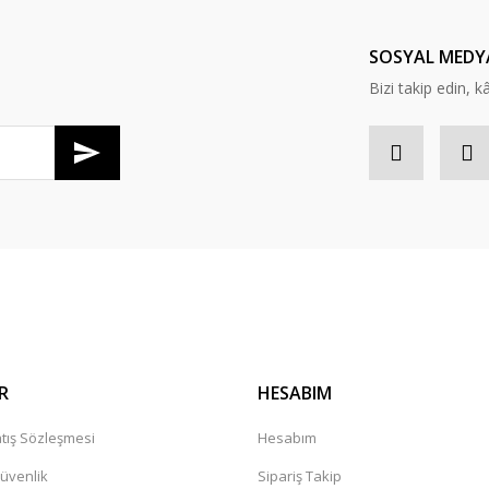
Yorum Yaz
SOSYAL MEDY
Bizi takip edin, kâr
Gönder
R
HESABIM
tış Sözleşmesi
Hesabım
Güvenlik
Sipariş Takip